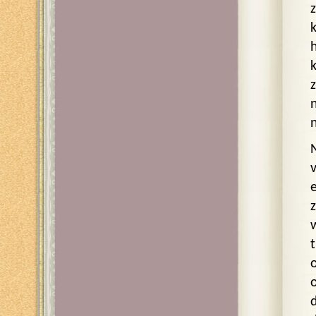
n
z
t