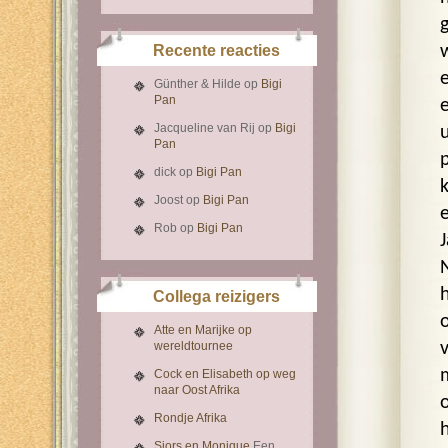
Recente reacties
Günther & Hilde
op
Bigi
Pan
Jacqueline van Rij
op
Bigi
Pan
dick
op
Bigi Pan
Joost
op
Bigi Pan
Rob
op
Bigi Pan
Collega reizigers
Atte en Marijke op
wereldtournee
Cock en Elisabeth op weg
naar Oost Afrika
Rondje Afrika
Sjors en Monique
Een