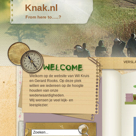
Knak.nl
From here to…..?
VERSL
Welkom op de website van Wil Kruis
en Gerard Rooks. Op deze plek
willen we iedereen op de hoogte
houden van onze
wederwaardigheden.
Wij wensen je veel kijk- en
leesplezier.