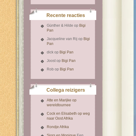
Recente reacties
Günther & Hilde
op
Bigi
Pan
Jacqueline van Rij
op
Bigi
Pan
dick
op
Bigi Pan
Joost
op
Bigi Pan
Rob
op
Bigi Pan
Collega reizigers
Atte en Marijke op
wereldtournee
Cock en Elisabeth op weg
naar Oost Afrika
Rondje Afrika
Sjors en Monique
Een