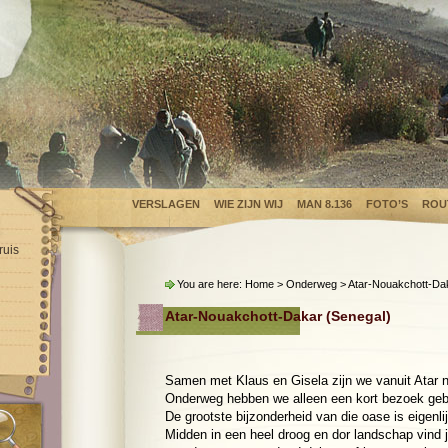
VERSLAGEN
WIE ZIJN WIJ
MAN 8.136
FOTO’S
ROU
ruis
You are here:
Home
>
Onderweg
> Atar-Nouakchott-Da
Atar-Nouakchott-Dakar (Senegal)
Samen met Klaus en Gisela zijn we vanuit Atar n
Onderweg hebben we alleen een kort bezoek gebr
De grootste bijzonderheid van die oase is eigenli
Midden in een heel droog en dor landschap vind j