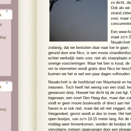
zo dicht, da
Ook als we 
strand zitte
s
voor, maar 
concurrentie
gi
Een www-fo
staat zo’n 
Bigi
Nouakchott 
zodanig, dat we besluiten daar naar toe te gaan.
gerund door ene Nico, is een mooie strandtentloc
echter werkelijk niets voor, niet als staanplaats 
overige voorzieningen. Maar het bier is koud, de
om te internetten wordt gratis door Nico ter bes
kunnen we het er wel een paar dagen volhouden.
Nouakchott is de hoofdstad van Mauritanië en he
s
inwoners. Toch heeft het weinig van een stad; het
gewassen dorp. Hoewel het dicht bij de zee ligt, lig
tegenaan; een soort Den Haag dus, maar dan zo
vindt er geen mooie boulevards of direct aan het
haven is er ook niet, maar dat wil niet zeggen, da
 weg
Integendeel, gevist wordt er des te meer. Het hel
open bootjes, van zo’n 10-15 meter lang. Als de 
middag weer binnenkomen, worden de bootjes do
vervolgens meteen opgevangen door een ploegje