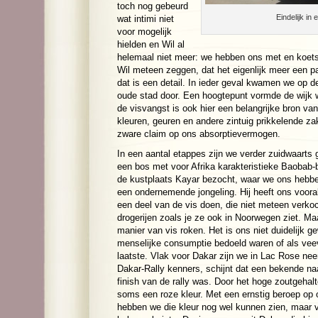
toch nog gebeurd
Eindelijk in
wat intimi niet
voor mogelijk
hielden en Wil al
helemaal niet meer: we hebben ons met en koetsj
Wil meteen zeggen, dat het eigenlijk meer een 
dat is een detail. In ieder geval kwamen we op d
oude stad door. Een hoogtepunt vormde de wijk 
de visvangst is ook hier een belangrijke bron va
kleuren, geuren en andere zintuig prikkelende z
zware claim op ons absorptievermogen.
In een aantal etappes zijn we verder zuidwaarts
een bos met voor Afrika karakteristieke Baoba
de kustplaats Kayar bezocht, waar we ons hebbe
een ondernemende jongeling. Hij heeft ons voora
een deel van de vis doen, die niet meteen verkoc
drogerijen zoals je ze ook in Noorwegen ziet. Ma
manier van vis roken. Het is ons niet duidelijk g
menselijke consumptie bedoeld waren of als ve
laatste. Vlak voor Dakar zijn we in Lac Rose nee
Dakar-Rally kenners, schijnt dat een bekende na
finish van de rally was. Door het hoge zoutgehalt
soms een roze kleur. Met een ernstig beroep op
hebben we die kleur nog wel kunnen zien, maar v