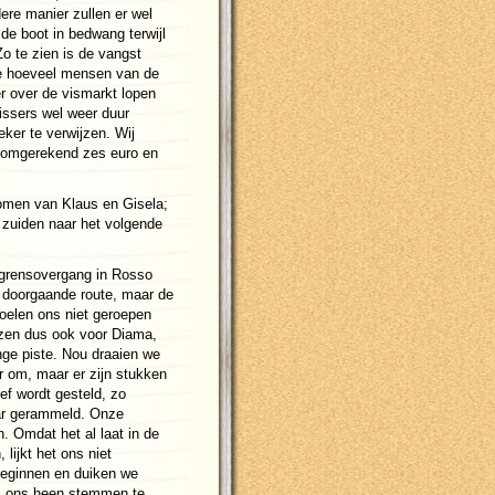
ere manier zullen er wel
e boot in bedwang terwijl
o te zien is de vangst
ee hoeveel mensen van de
r over de vismarkt lopen
issers wel weer duur
ker te verwijzen. Wij
g omgerekend zes euro en
nomen van Klaus en Gisela;
t zuiden naar het volgende
e grensovergang in Rosso
e doorgaande route, maar de
voelen ons niet geroepen
iezen dus ook voor Diama,
ange piste. Nou draaien we
 om, maar er zijn stukken
oef wordt gesteld, zo
ar gerammeld. Onze
n. Omdat het al laat in de
lijkt het ons niet
beginnen en duiken we
om ons heen stemmen te