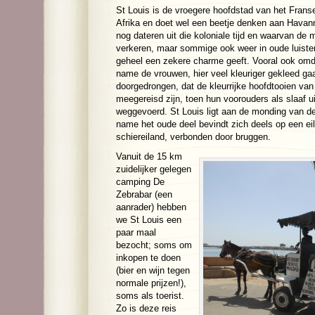
St Louis is de vroegere hoofdstad van het Franse 
Afrika en doet wel een beetje denken aan Havann
nog dateren uit die koloniale tijd en waarvan de 
verkeren, maar sommige ook weer in oude luister 
geheel een zekere charme geeft. Vooral ook om
name de vrouwen, hier veel kleuriger gekleed gaa
doorgedrongen, dat de kleurrijke hoofdtooien v
meegereisd zijn, toen hun voorouders als slaaf u
weggevoerd. St Louis ligt aan de monding van de
name het oude deel bevindt zich deels op een ei
schiereiland, verbonden door bruggen.
Vanuit de 15 km
zuidelijker gelegen
camping De
Zebrabar (een
aanrader) hebben
we St Louis een
paar maal
bezocht; soms om
inkopen te doen
(bier en wijn tegen
normale prijzen!),
soms als toerist.
Zo is deze reis