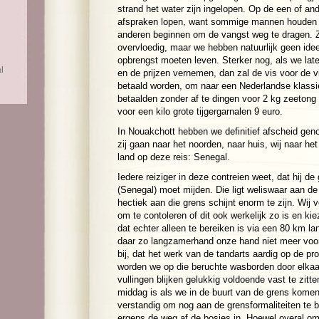
strand het water zijn ingelopen. Op de een of and
afspraken lopen, want sommige mannen houden d
anderen beginnen om de vangst weg te dragen. Z
overvloedig, maar we hebben natuurlijk geen id
opbrengst moeten leven. Sterker nog, als we late
l
en de prijzen vernemen, dan zal de vis voor de v
betaald worden, om naar een Nederlandse klassie
betaalden zonder af te dingen voor 2 kg zeeton
voor een kilo grote tijgergarnalen 9 euro.
In Nouakchott hebben we definitief afscheid ge
zij gaan naar het noorden, naar huis, wij naar he
land op deze reis: Senegal.
Iedere reiziger in deze contreien weet, dat hij d
(Senegal) moet mijden. Die ligt weliswaar aan d
hectiek aan die grens schijnt enorm te zijn. Wij 
om te contoleren of dit ook werkelijk zo is en k
dat echter alleen te bereiken is via een 80 km l
daar zo langzamerhand onze hand niet meer voor
bij, dat het werk van de tandarts aardig op de pr
worden we op die beruchte wasborden door elka
vullingen blijken gelukkig voldoende vast te zitte
middag is als we in de buurt van de grens komen, 
verstandig om nog aan de grensformaliteiten te 
ergens de weg af de bosjes in. Hoewel overal 