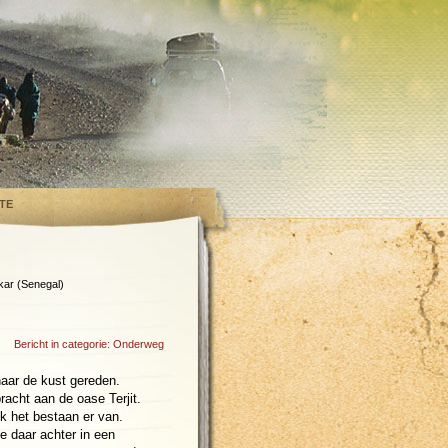
TE
kar (Senegal)
Bericht in categorie:
Onderweg
aar de kust gereden.
acht aan de oase Terjit.
jk het bestaan er van.
e daar achter in een