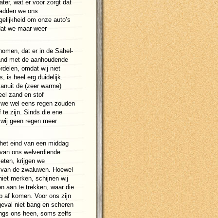
ter, wat er voor zorgt dat
hadden we ons
elijkheid om onze auto’s
odat we maar weer
rnomen, dat er in de Sahel-
band met de aanhoudende
rdelen, omdat wij niet
, is heel erg duidelijk.
anuit de (zeer warme)
eel zand en stof
 we wel eens regen zouden
 te zijn. Sinds die ene
 wij geen regen meer
het eind van een middag
van ons welverdiende
eten, krijgen we
 van de zwaluwen. Hoewel
 niet merken, schijnen wij
en aan te trekken, waar die
 af komen. Voor ons zijn
 geval niet bang en scheren
angs ons heen, soms zelfs