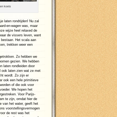
 een koets
e laten rondrijden! Nu zal
paard-en-wagen was, maar
eze wijze heel relaxed de
waar de vissers leven, want
n bestaan. Het scala aan
aken, trekken weer een
 getrokken. Zo hebben we
b-bomen gezien. We hebben
n laten rondleiden door
l ook laten zien wat ze met
ht wordt. Zo zijn er
ar ook een hele primitieve
eworden of die ook voor
evoeder. We hopen het
rgestreken. Voor Parijs-
am te zijn, omdat hier de
e van het water, geeft het
 ons voorstellingsvermogen
oor de rest was het