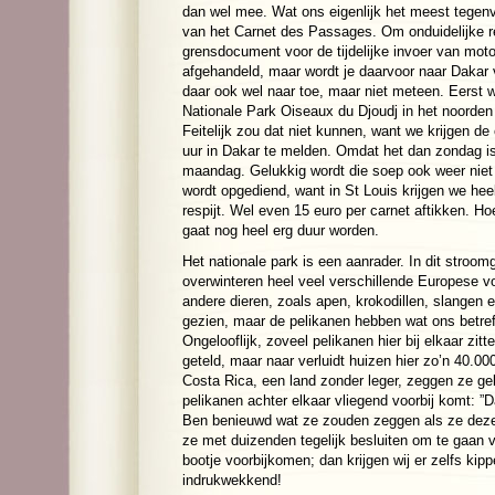
dan wel mee. Wat ons eigenlijk het meest tegenv
van het Carnet des Passages. Om onduidelijke r
grensdocument voor de tijdelijke invoer van motor
afgehandeld, maar wordt je daarvoor naar Dakar 
daar ook wel naar toe, maar niet meteen. Eerst w
Nationale Park Oiseaux du Djoudj in het noorde
Feitelijk zou dat niet kunnen, want we krijgen d
uur in Dakar te melden. Omdat het dan zondag i
maandag. Gelukkig wordt die soep ook weer niet 
wordt opgediend, want in St Louis krijgen we hee
respijt. Wel even 15 euro per carnet aftikken. H
gaat nog heel erg duur worden.
Het nationale park is een aanrader. In dit stroom
overwinteren heel veel verschillende Europese v
andere dieren, zoals apen, krokodillen, slangen
gezien, maar de pelikanen hebben wat ons betref
Ongelooflijk, zoveel pelikanen hier bij elkaar zitt
geteld, maar naar verluidt huizen hier zo’n 40.00
Costa Rica, een land zonder leger, zeggen ze ge
pelikanen achter elkaar vliegend voorbij komt: ”
Ben benieuwd wat ze zouden zeggen als ze deze l
ze met duizenden tegelijk besluiten om te gaan v
bootje voorbijkomen; dan krijgen wij er zelfs kip
indrukwekkend!