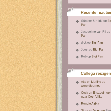
Recente reactie
Günther & Hilde
op
Bi
Pan
Jacqueline van Rij
op
Pan
dick
op
Bigi Pan
Joost
op
Bigi Pan
Rob
op
Bigi Pan
Collega reiziger
Atte en Marijke op
wereldtournee
Cock en Elisabeth op
naar Oost Afrika
Rondje Afrika
Sjors en Monique
Een