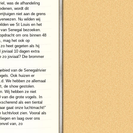
iel, was de afhandeling
edenen, wordt dit
rijtuigen niet aan de grens
verwezen. Nu wilden wij
ilden we St Louis en het
n van Senegal bezoeken.
e opdracht om ons binnen 48
s, mag het ook op
zo heet gegeten als hij
l joviaal 10 dagen extra
oe zo joviaal? Die brommer
gebied van de Senegalrivier
ogels. Ook huizen er
 e.d. We hebben ze allemaal
t, de show gestolen.
en. Wij hebben ze niet
0 van die grote vogels. In
kscherend als een tiental
Daar gaat onze luchtmacht!”
uchtvloot zien. Vooral als
liegen en laag over ons
penvel van, zo