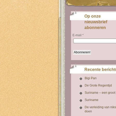
Op onze
nieuwsbrief
abonneren
E-mail
*
Recente berich
Bigi Pan
De Grote Regentijd
Suriname – een groot
Suriname
De verleiding van niks
doen