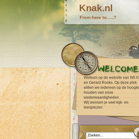
Knak.nl
From here to…..?
Welkom op de website van Wil K
en Gerard Rooks. Op deze plek
willen we iedereen op de hoogte
houden van onze
wederwaardigheden.
Wij wensen je veel kijk- en
leesplezier.