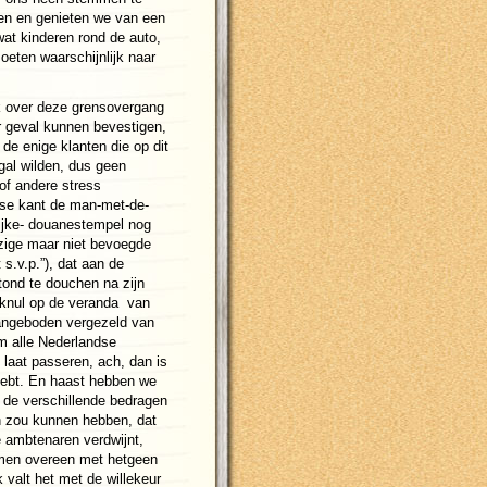
ven en genieten we van een
wat kinderen rond de auto,
oeten waarschijnlijk naar
 over deze grensovergang
r geval kunnen bevestigen,
 de enige klanten die op dit
gal wilden, dus geen
of andere stress
nse kant de man-met-de-
rijke- douanestempel nog
zige maar niet bevoegde
s.v.p.”), dat aan de
tond te douchen na zijn
 knul op de veranda van
t aangeboden vergezeld van
m alle Nederlandse
e laat passeren, ach, dan is
hebt. En haast hebben we
r de verschillende bedragen
n zou kunnen hebben, dat
e ambtenaren verdwijnt,
amen overeen met hetgeen
 valt het met de willekeur