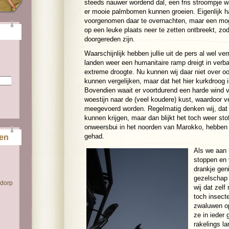
steeds nauwer wordend dal, een fris stroompje wa
er mooie palmbomen kunnen groeien. Eigenlijk 
voorgenomen daar te overnachten, maar een mog
op een leuke plaats neer te zetten ontbreekt, z
doorgereden zijn.
Waarschijnlijk hebben jullie uit de pers al wel ve
landen weer een humanitaire ramp dreigt in ver
extreme droogte. Nu kunnen wij daar niet over oo
kunnen vergelijken, maar dat het hier kurkdroog is
Bovendien waait er voortdurend een harde wind v
woestijn naar de (veel koudere) kust, waardoor v
meegevoerd worden. Regelmatig denken wij, dat
kunnen krijgen, maar dan blijkt het toch weer stof
onweersbui in het noorden van Marokko, hebben
gehad.
ten
Als we aan 
stoppen en 
drankje geni
gezelschap
 dorp
wij dat zelf
toch insect
zwaluwen op
ze in ieder
rakelings l