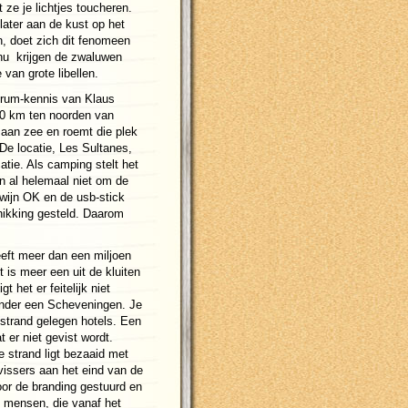
t ze je lichtjes toucheren.
later aan de kust op het
n, doet zich dit fenomeen
nu krijgen de zwaluwen
 van grote libellen.
rum-kennis van Klaus
20 km ten noorden van
aan zee en roemt die plek
 De locatie, Les Sultanes,
atie. Als camping stelt het
en al helemaal niet om de
 wijn OK en de usb-stick
chikking gesteld. Daarom
eft meer dan een miljoen
 is meer een uit de kluiten
t het er feitelijk niet
nder een Scheveningen. Je
 strand gelegen hotels. Een
t er niet gevist wordt.
e strand ligt bezaaid met
vissers aan het eind van de
or de branding gestuurd en
 mensen, die vanaf het