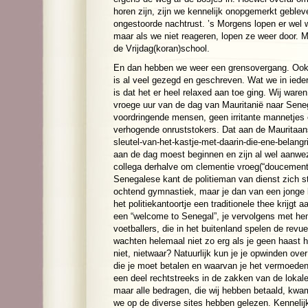
horen zijn, zijn we kennelijk onopgemerkt geble
ongestoorde nachtrust. ’s Morgens lopen er wel 
maar als we niet reageren, lopen ze weer door. M
de Vrijdag(koran)school.
En dan hebben we weer een grensovergang. Ook
is al veel gezegd en geschreven. Wat we in iede
is dat het er heel relaxed aan toe ging. Wij waren
vroege uur van de dag van Mauritanië naar Sene
voordringende mensen, geen irritante mannetjes 
verhogende onruststokers. Dat aan de Mauritaa
sleutel-van-het-kastje-met-daarin-die-ene-belang
aan de dag moest beginnen en zijn al wel aanwe
collega derhalve om clementie vroeg(“doucement 
Senegalese kant de politieman van dienst zich s
ochtend gymnastiek, maar je dan van een jonge
het politiekantoortje een traditionele thee krijg
een “welcome to Senegal”, je vervolgens met he
voetballers, die in het buitenland spelen de revu
wachten helemaal niet zo erg als je geen haast 
niet, nietwaar? Natuurlijk kun je je opwinden ove
die je moet betalen en waarvan je het vermoede
een deel rechtstreeks in de zakken van de lokal
maar alle bedragen, die wij hebben betaald, kw
we op de diverse sites hebben gelezen. Kennelijk