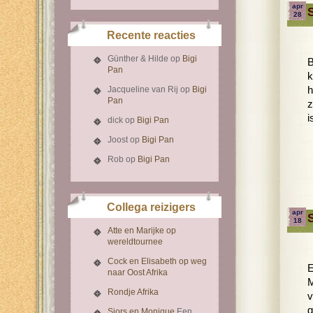
apr
28
Recente reacties
Günther & Hilde
op
Bigi
B
Pan
k
Jacqueline van Rij
op
Bigi
h
Pan
z
i
dick
op
Bigi Pan
Joost
op
Bigi Pan
Rob
op
Bigi Pan
Collega reizigers
apr
18
Atte en Marijke op
wereldtournee
Cock en Elisabeth op weg
E
naar Oost Afrika
M
Rondje Afrika
v
g
Sjors en Monique
Een