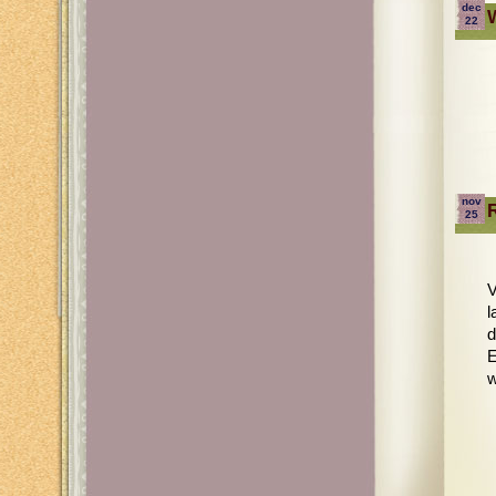
dec
22
nov
R
25
V
l
d
E
w