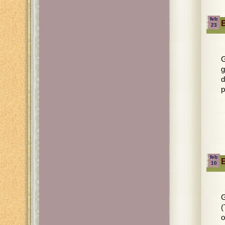
feb
23
G
g
d
p
feb
10
G
(
o