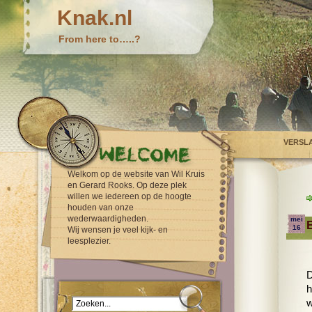
Knak.nl
From here to…..?
VERSL
Welkom op de website van Wil Kruis
en Gerard Rooks. Op deze plek
willen we iedereen op de hoogte
houden van onze
wederwaardigheden.
mei
16
Wij wensen je veel kijk- en
leesplezier.
D
h
w