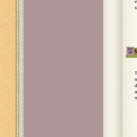
v
s
jan
28
T
m
d
a
m