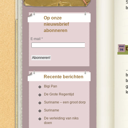
S
b
Op onze
nieuwsbrief
abonneren
E-mail
*
mei
08
…
b
Recente berichten
b
g
Bigi Pan
l
De Grote Regentijd
Suriname – een groot dorp
Suriname
De verleiding van niks
doen