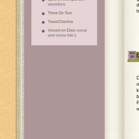
wereldreis
d
h
Three On Tour
Travel2Survive
Vincent en Ellen
vooral
veel mooie foto’s
mrt
10
D
o
k
b
P
w