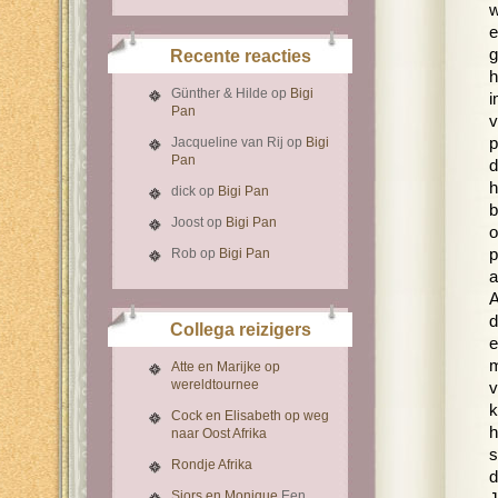
w
e
g
Recente reacties
h
Günther & Hilde
op
Bigi
i
Pan
v
Jacqueline van Rij
op
Bigi
p
Pan
d
h
dick
op
Bigi Pan
b
Joost
op
Bigi Pan
o
Rob
op
Bigi Pan
p
a
A
d
Collega reizigers
e
m
Atte en Marijke op
wereldtournee
v
k
Cock en Elisabeth op weg
h
naar Oost Afrika
s
Rondje Afrika
d
Sjors en Monique
Een