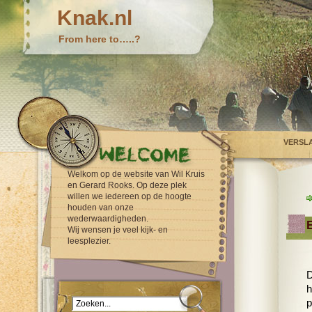
Knak.nl
From here to…..?
VERSL
Welkom op de website van Wil Kruis
en Gerard Rooks. Op deze plek
willen we iedereen op de hoogte
houden van onze
wederwaardigheden.
Wij wensen je veel kijk- en
leesplezier.
D
h
p