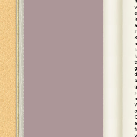
n
w
e
i
a
z
8
r
l
i
t
g
d
b
g
j
n
W
o
C
a
f
w