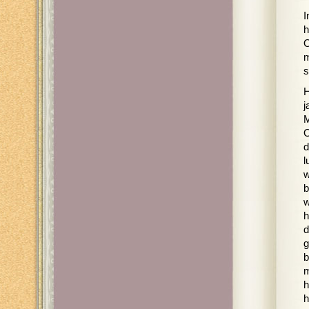
I
h
O
m
s
H
j
M
O
d
l
w
b
w
h
d
g
b
m
h
h