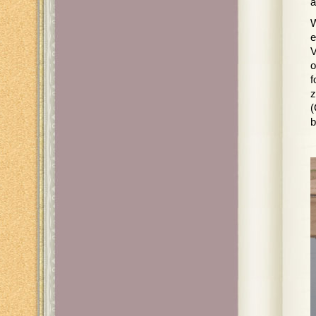
a
W
e
V
o
f
z
(
b