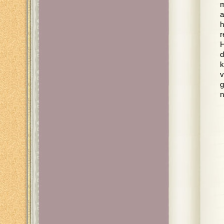
m
a
h
r
H
d
k
v
g
n