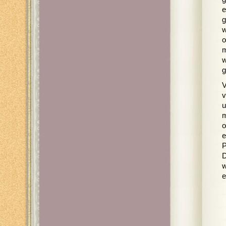
e
g
w
o
m
w
g
V
v
u
m
o
e
P
D
w
e