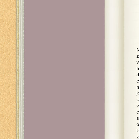
N
z
v
h
d
e
n
j
c
v
c
s
o
l
z