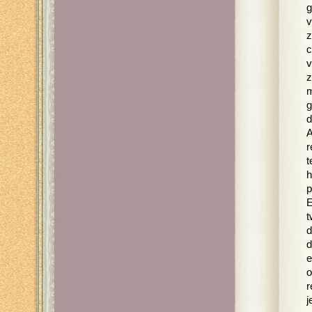
g
v
z
c
v
z
m
g
d
A
r
t
h
p
E
t
d
d
e
o
r
j