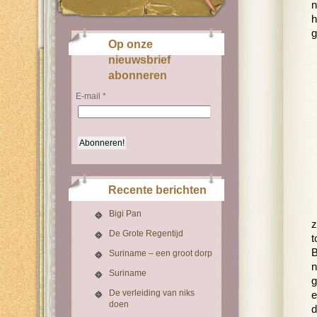
n
h
g
Op onze
nieuwsbrief
abonneren
E-mail
*
Recente berichten
Bigi Pan
z
De Grote Regentijd
t
B
Suriname – een groot dorp
n
Suriname
g
De verleiding van niks
e
doen
d