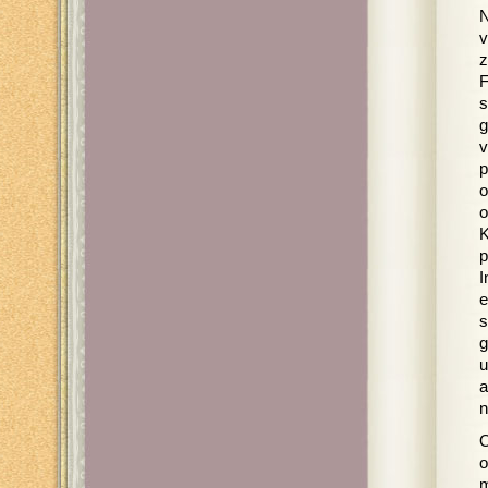
N
v
z
F
s
g
v
p
o
o
K
p
I
e
s
g
u
a
n
O
o
m