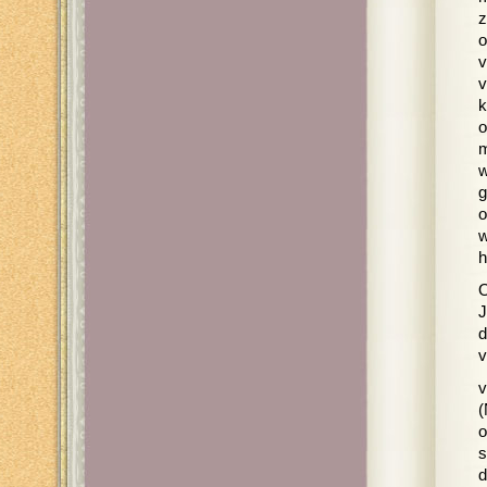
z
o
v
v
k
o
m
w
g
o
w
h
O
J
d
v
v
(
o
s
d