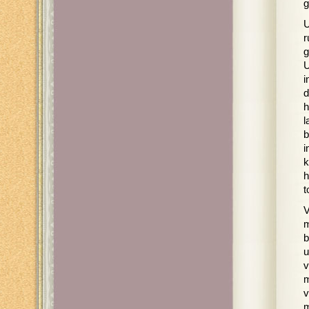
g
U
r
g
U
i
d
h
l
b
i
k
h
t
V
m
b
u
v
m
v
m