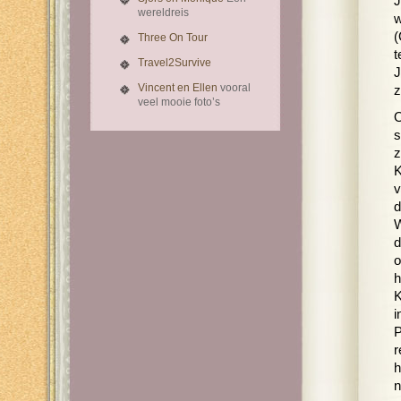
J
wereldreis
w
(
Three On Tour
t
Travel2Survive
J
Vincent en Ellen
vooral
z
veel mooie foto’s
O
s
z
K
v
d
W
d
o
h
K
i
P
r
h
n