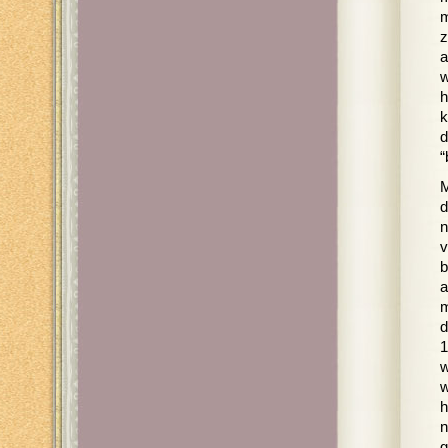
m
z
a
w
h
k
d
“
M
d
n
v
b
a
m
d
1
w
w
h
n
g