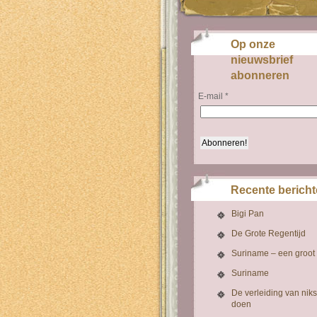
Op onze
nieuwsbrief
abonneren
E-mail
*
Recente berich
Bigi Pan
De Grote Regentijd
Suriname – een groot
Suriname
De verleiding van niks
doen