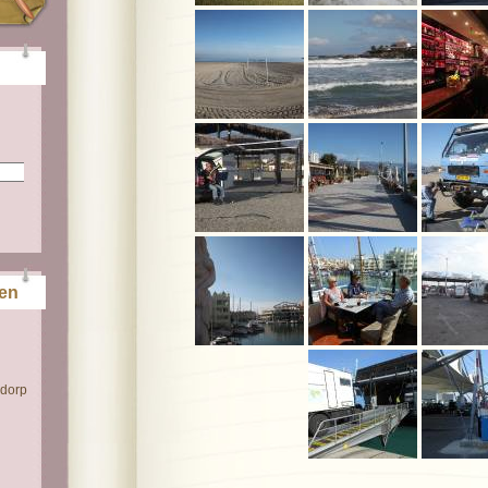
ten
 dorp