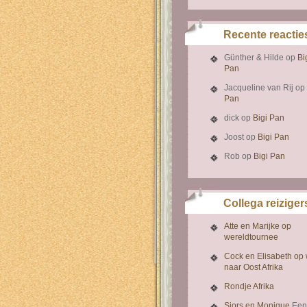
Recente reactie
Günther & Hilde
op
Bi
Pan
Jacqueline van Rij
op
Pan
dick
op
Bigi Pan
Joost
op
Bigi Pan
Rob
op
Bigi Pan
Collega reiziger
Atte en Marijke op
wereldtournee
Cock en Elisabeth op
naar Oost Afrika
Rondje Afrika
Sjors en Monique
Een