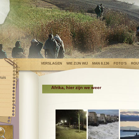
VERSLAGEN
WIE ZIJN WIJ
MAN 8.136
FOTO’S
ROU
ruis
Afrika, hier zijn we weer