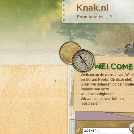
Knak.nl
From here to…..?
Welkom op de website van Wil K
en Gerard Rooks. Op deze plek
willen we iedereen op de hoogte
houden van onze
wederwaardigheden.
Wij wensen je veel kijk- en
leesplezier.