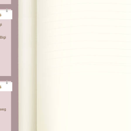
s
gi
Bigi
s
 weg