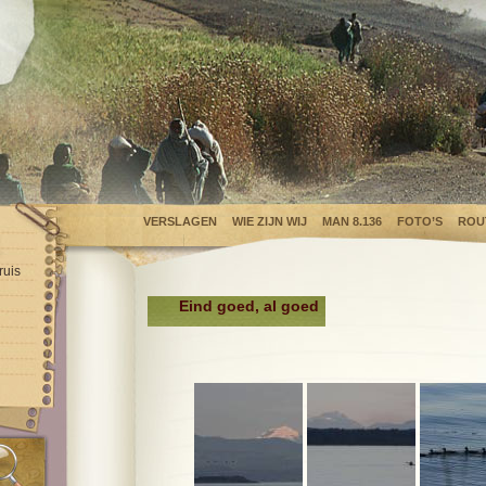
VERSLAGEN
WIE ZIJN WIJ
MAN 8.136
FOTO’S
ROU
ruis
Eind goed, al goed