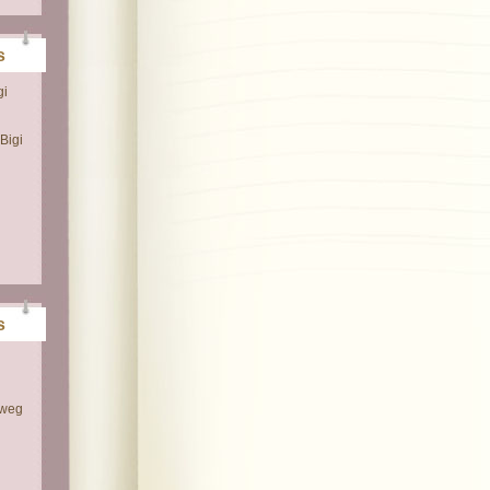
s
gi
Bigi
s
 weg