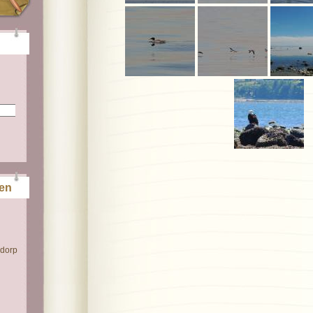
ten
 dorp