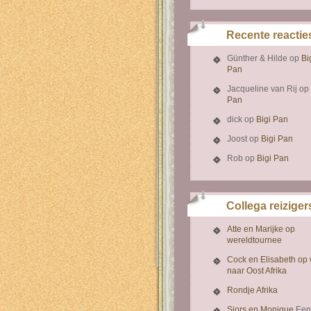
Recente reactie
Günther & Hilde
op
Bi
Pan
Jacqueline van Rij
op
Pan
dick
op
Bigi Pan
Joost
op
Bigi Pan
Rob
op
Bigi Pan
Collega reiziger
Atte en Marijke op
wereldtournee
Cock en Elisabeth op
naar Oost Afrika
Rondje Afrika
Sjors en Monique
Een