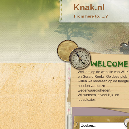
Knak.nl
From here to…..?
Welkom op de website van Wil K
en Gerard Rooks. Op deze plek
willen we iedereen op de hoogte
houden van onze
wederwaardigheden.
Wij wensen je veel kijk- en
leesplezier.