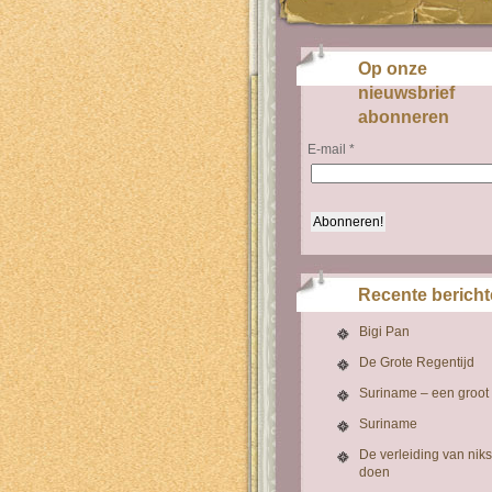
Op onze
nieuwsbrief
abonneren
E-mail
*
Recente berich
Bigi Pan
De Grote Regentijd
Suriname – een groot
Suriname
De verleiding van niks
doen