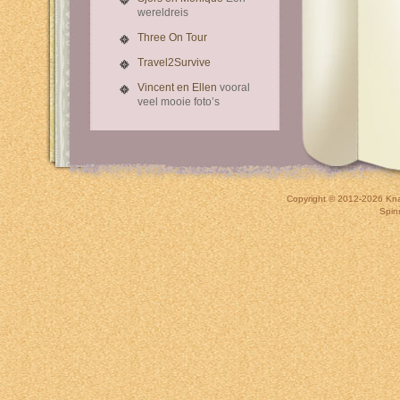
wereldreis
Three On Tour
Travel2Survive
Vincent en Ellen
vooral
veel mooie foto’s
Copyright © 2012-2026
Kna
Spin