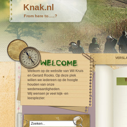
Knak.nl
From here to…..?
VERSL
Welkom op de website van Wil Kruis
en Gerard Rooks. Op deze plek
T
willen we iedereen op de hoogte
houden van onze
wederwaardigheden.
Wij wensen je veel kijk- en
leesplezier.