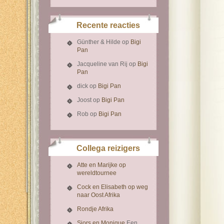
Recente reacties
Günther & Hilde
op
Bigi
Pan
Jacqueline van Rij
op
Bigi
Pan
dick
op
Bigi Pan
Joost
op
Bigi Pan
Rob
op
Bigi Pan
Collega reizigers
Atte en Marijke op
wereldtournee
Cock en Elisabeth op weg
naar Oost Afrika
Rondje Afrika
Sjors en Monique
Een