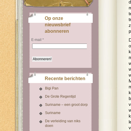
d
m
t
Op onze
t
nieuwsbrief
z
abonneren
p
E-mail
*
D
o
k
m
w
w
w
Recente berichten
M
m
Bigi Pan
k
De Grote Regentijd
b
v
Suriname – een groot dorp
w
Suriname
k
De verleiding van niks
l
doen
v