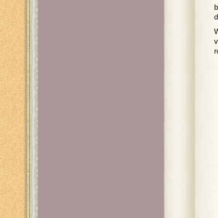
b
d
W
v
r