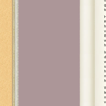
o
g
t
H
K
h
v
B
w
h
I
d
w
s
h
n
h
W
l
n
v