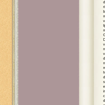
d
r
b
m
v
l
m
G
D
v
n
v
d
n
m
h
d
s
e
i
c
d