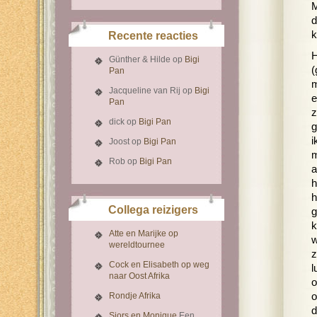
M
d
k
Recente reacties
H
Günther & Hilde
op
Bigi
(
Pan
m
Jacqueline van Rij
op
Bigi
e
Pan
z
dick
op
Bigi Pan
g
i
Joost
op
Bigi Pan
m
Rob
op
Bigi Pan
a
h
h
Collega reizigers
g
k
Atte en Marijke op
w
wereldtournee
z
Cock en Elisabeth op weg
l
naar Oost Afrika
o
Rondje Afrika
o
d
Sjors en Monique
Een