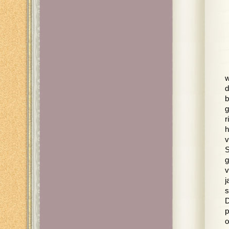
w
d
b
g
r
h
v
S
g
v
j
s
D
p
o