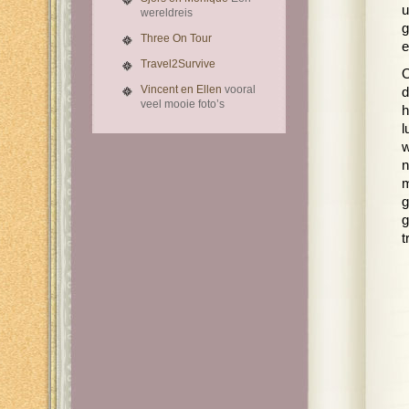
u
wereldreis
g
Three On Tour
e
Travel2Survive
O
Vincent en Ellen
vooral
d
veel mooie foto’s
h
l
w
n
m
g
g
t