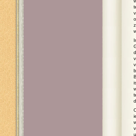
w
t
v
o
z
w
I
G
d
v
v
b
B
i
w
t
d
O
i
w
v
u