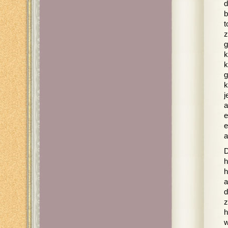
d
b
t
z
g
k
k
g
k
j
a
e
e
a
D
h
h
a
d
z
h
w