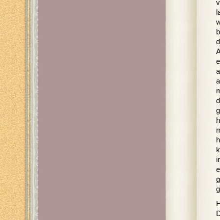
v
l
w
b
d
A
e
a
a
m
d
g
h
m
h
k
i
e
g
g
H
D