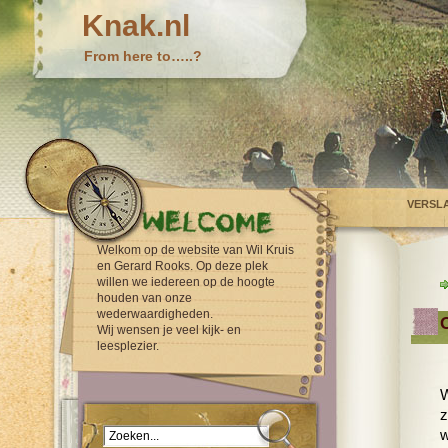
Knak.nl
From here to…..?
VERSL
Welkom op de website van Wil Kruis
en Gerard Rooks. Op deze plek
willen we iedereen op de hoogte
houden van onze
wederwaardigheden.
Wij wensen je veel kijk- en
leesplezier.
W
z
w