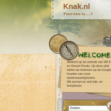
Knak.nl
From here to…..?
Welkom op de website van Wil K
en Gerard Rooks. Op deze plek
willen we iedereen op de hoogte
houden van onze
wederwaardigheden.
Wij wensen je veel kijk- en
leesplezier.