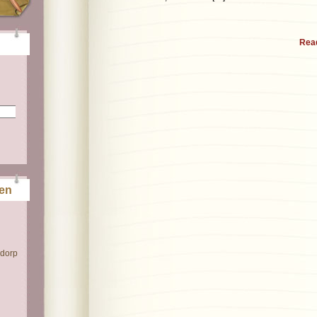
Rea
ten
 dorp