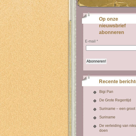
Op onze
nieuwsbrief
abonneren
E-mail
*
Recente berich
Bigi Pan
De Grote Regentijd
Suriname – een groot
Suriname
De verleiding van niks
doen