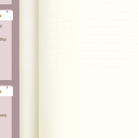
s
gi
Bigi
s
 weg