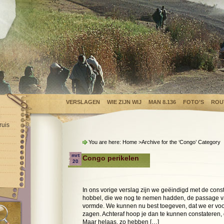
VERSLAGEN
WIE ZIJN WIJ
MAN 8.136
FOTO’S
ROU
ruis
You are here:
Home
>Archive for the ‘
Congo
’ Category
mrt
Congo perikelen
20
In ons vorige verslag zijn we geëindigd met de const
hobbel, die we nog te nemen hadden, de passage 
vormde. We kunnen nu best toegeven, dat we er voo
zagen. Achteraf hoop je dan te kunnen constateren, 
Maar helaas, zo hebben […]