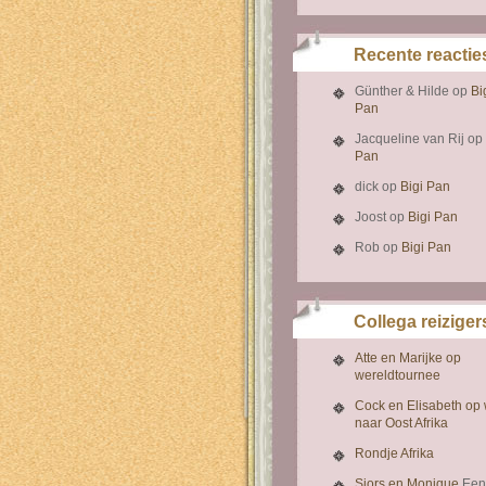
Recente reactie
Günther & Hilde
op
Bi
Pan
Jacqueline van Rij
op
Pan
dick
op
Bigi Pan
Joost
op
Bigi Pan
Rob
op
Bigi Pan
Collega reiziger
Atte en Marijke op
wereldtournee
Cock en Elisabeth op
naar Oost Afrika
Rondje Afrika
Sjors en Monique
Een