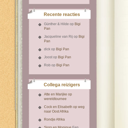
Recente reacties
Günther & Hilde
op
Bigi
Pan
Jacqueline van Rij
op
Bigi
Pan
dick
op
Bigi Pan
Joost
op
Bigi Pan
Rob
op
Bigi Pan
Collega reizigers
Atte en Marijke op
wereldtournee
Cock en Elisabeth op weg
naar Oost Afrika
Rondje Afrika
Sjors en Monique
Een