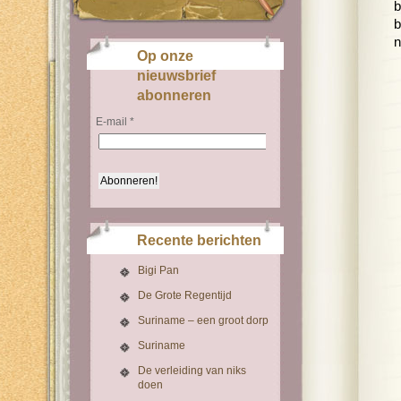
b
b
n
Op onze
nieuwsbrief
abonneren
E-mail
*
Recente berichten
Bigi Pan
De Grote Regentijd
Suriname – een groot dorp
Suriname
De verleiding van niks
doen