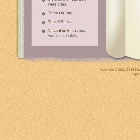
wereldreis
Three On Tour
Travel2Survive
Vincent en Ellen
vooral
veel mooie foto’s
Copyright © 2012-2026
Kna
Spin