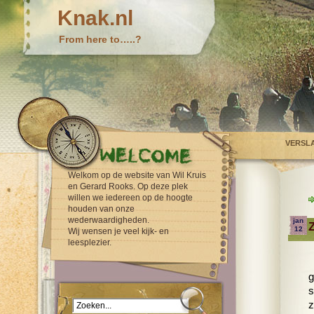
Knak.nl
From here to…..?
VERSL
Welkom op de website van Wil Kruis
en Gerard Rooks. Op deze plek
willen we iedereen op de hoogte
houden van onze
wederwaardigheden.
jan
Z
12
Wij wensen je veel kijk- en
leesplezier.
g
s
z