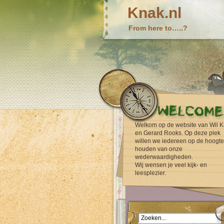
Knak.nl
From here to…..?
Welkom op de website van Wil K
en Gerard Rooks. Op deze plek
willen we iedereen op de hoogte
houden van onze
wederwaardigheden.
Wij wensen je veel kijk- en
leesplezier.