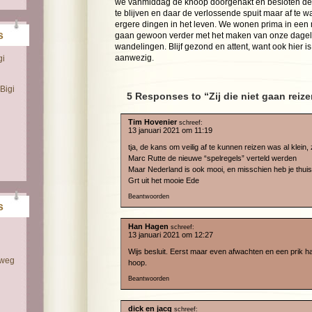
we vanmiddag de knoop doorgehakt en besloten de 
te blijven en daar de verlossende spuit maar af te wa
ergere dingen in het leven. We wonen prima in ee
s
gaan gewoon verder met het maken van onze dagelij
wandelingen. Blijf gezond en attent, want ook hier i
aanwezig.
gi
Bigi
5 Responses to “Zij die niet gaan reiz
Tim Hovenier
schreef:
13 januari 2021 om 11:19
tja, de kans om veilig af te kunnen reizen was al klein
Marc Rutte de nieuwe “spelregels” verteld werden
Maar Nederland is ook mooi, en misschien heb je thuis
Grt uit het mooie Ede
Beantwoorden
s
Han Hagen
schreef:
13 januari 2021 om 12:27
Wijs besluit. Eerst maar even afwachten en een prik ha
 weg
hoop.
Beantwoorden
dick en jacq
schreef: