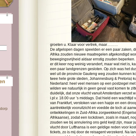
groeten u. Klaar voor vertrek, maar………
De afgelopen dagen speelden er een paar zaken, die
Afrika zouden nieuwe maatregelen afgekondigd wor
bewegingsvrijheid aldaar ernstig zouden beperken
er dit keer nog weinig verandert, maar wat niet is,
een paar landgrenzen gesloten. Op zich was het du
wel uit de provincie Gauteng weg zouden kunnen ko
twee hele grote steden, Johannesburg & Pretoria) ku
ten
Nederland: heel veel mensen op een postzegel met
wilden we natuurlijk in geen geval vast komen te zit
duidelijk, dat onze vlucht vanuit Amsterdam verzet 
i.pl.v. 18.00 uur ’s middags. Dat hield een wachttijd 
van Frankfurt, verstoken van een hapje en een droo
aantrekkelijk vooruitzicht en voedde de toch al aanw
 dorp
ontwikkelingen in Zuid-Afrika zorgwekkend (Engelse
Afrikaanse), zodat een lockdown, zoals in maart, no
zouden we bij annulering ons geld kwijt zijn, maar ju
vlucht door Lufthansa is een geldige reden voor kos
tickets, zo is mij door de reisagent verzekerd. Na 