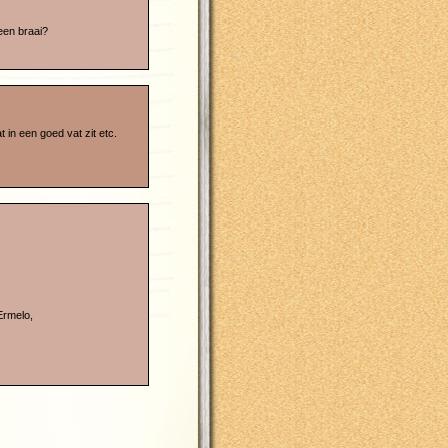
een braai?
 in een goed vat zit etc.
Ermelo,