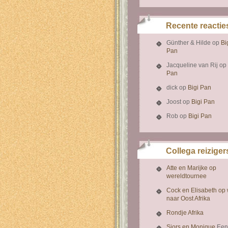
Recente reactie
Günther & Hilde
op
Bi
Pan
Jacqueline van Rij
op
Pan
dick
op
Bigi Pan
Joost
op
Bigi Pan
Rob
op
Bigi Pan
Collega reiziger
Atte en Marijke op
wereldtournee
Cock en Elisabeth op
naar Oost Afrika
Rondje Afrika
Sjors en Monique
Een