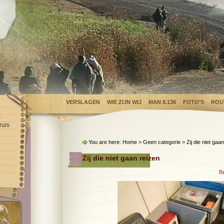
VERSLAGEN
WIE ZIJN WIJ
MAN 8.136
FOTO’S
ROU
ruis
You are here:
Home
>
Geen categorie
> Zij die niet gaa
Zij die niet gaan reizen
Be