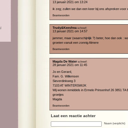
13 januari 2021 om 13:24
ik zeg; zullen we dan een keer bij ons afspreken voor 
Beantwoorden
l
Trudy&Keesfrea
schreef:
13 januari 2021 om 14:57
jammer, maar (waarschijnlijk ?) beter, hoe dan ook : wat
groeten vanuit een zonnig Almere
Beantwoorden
Magda De Water
schreef:
28 januari 2021 om 11:45
Jo en Gerard,
Fam. G. Willemsen
Sieverdinkweg 3
7103 AT WINTERSWIJK
Wij wonen inmiddels in Ermelo Prinsenhof 26 3851 TA 
groetjes
Magda
Beantwoorden
Laat een reactie achter
Naam (verplicht)