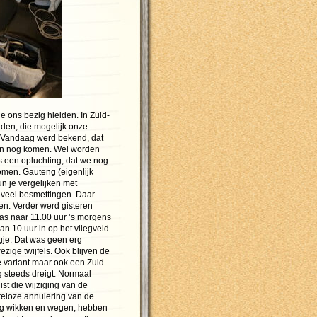
 ons bezig hielden. In Zuid-
den, die mogelijk onze
. Vandaag werd bekend, dat
 kan nog komen. Wel worden
s een opluchting, dat we nog
men. Gauteng (eigenlijk
n je vergelijken met
 veel besmettingen. Daar
ten. Verder werd gisteren
was naar 11.00 uur ’s morgens
van 10 uur in op het vliegveld
gje. Dat was geen erg
ezige twijfels. Ook blijven de
 variant maar ook een Zuid-
g steeds dreigt. Normaal
ist die wijziging van de
teloze annulering van de
lang wikken en wegen, hebben