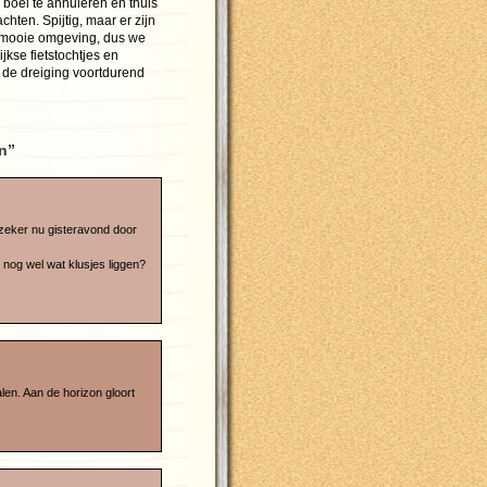
boel te annuleren en thuis
chten. Spijtig, maar er zijn
n mooie omgeving, dus we
kse fietstochtjes en
s de dreiging voortdurend
en”
, zeker nu gisteravond door
 nog wel wat klusjes liggen?
len. Aan de horizon gloort