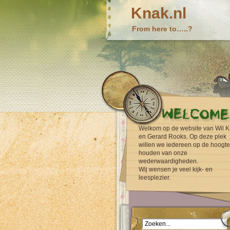
Knak.nl
From here to…..?
Welkom op de website van Wil K
en Gerard Rooks. Op deze plek
willen we iedereen op de hoogte
houden van onze
wederwaardigheden.
Wij wensen je veel kijk- en
leesplezier.