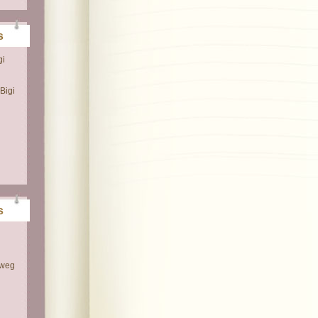
s
gi
Bigi
s
 weg