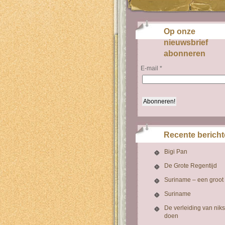
Op onze
nieuwsbrief
abonneren
E-mail
*
Recente berich
Bigi Pan
De Grote Regentijd
Suriname – een groot
Suriname
De verleiding van niks
doen