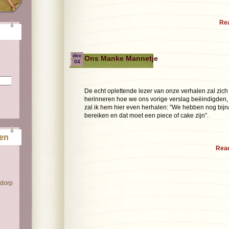
Re
dec
Ons Manke Mannetje
04
De echt oplettende lezer van onze verhalen zal zich
herinneren hoe we ons vorige verslag beëindigden
zal ik hem hier even herhalen: ”We hebben nog bij
bereiken en dat moet een piece of cake zijn”.
ten
Rea
 dorp