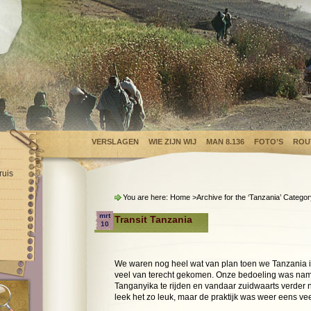
VERSLAGEN
WIE ZIJN WIJ
MAN 8.136
FOTO’S
ROU
ruis
You are here:
Home
>Archive for the ‘
Tanzania
’ Categor
mrt
Transit Tanzania
10
We waren nog heel wat van plan toen we Tanzania i
veel van terecht gekomen. Onze bedoeling was nam
Tanganyika te rijden en vandaar zuidwaarts verder 
leek het zo leuk, maar de praktijk was weer eens vee