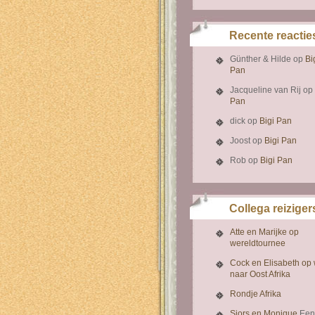
Recente reactie
Günther & Hilde
op
Bi
Pan
Jacqueline van Rij
op
Pan
dick
op
Bigi Pan
Joost
op
Bigi Pan
Rob
op
Bigi Pan
Collega reiziger
Atte en Marijke op
wereldtournee
Cock en Elisabeth op
naar Oost Afrika
Rondje Afrika
Sjors en Monique
Een