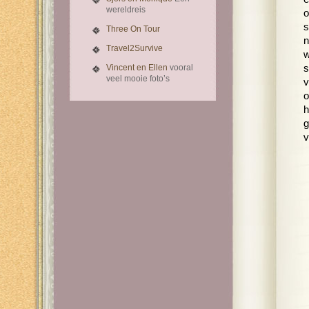
wereldreis
o
s
Three On Tour
n
Travel2Survive
w
Vincent en Ellen
vooral
s
veel mooie foto’s
v
o
h
g
v