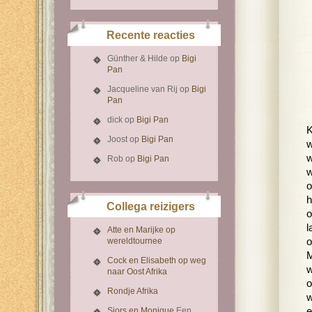
Recente reacties
Günther & Hilde
op
Bigi
Pan
Jacqueline van Rij
op
Bigi
Pan
dick
op
Bigi Pan
K
Joost
op
Bigi Pan
w
w
Rob
op
Bigi Pan
w
o
h
Collega reizigers
o
l
Atte en Marijke op
wereldtournee
o
M
Cock en Elisabeth op weg
w
naar Oost Afrika
o
Rondje Afrika
w
Sjors en Monique
Een
e