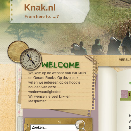
Knak.nl
From here to…..?
VERSL
Welkom op de website van Wil Kruis
en Gerard Rooks. Op deze plek
willen we iedereen op de hoogte
houden van onze
wederwaardigheden.
Wij wensen je veel kijk- en
leesplezier.
E
v
e