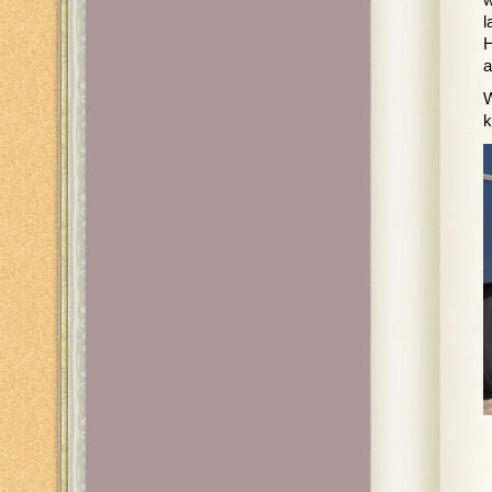
w
l
H
a
W
k