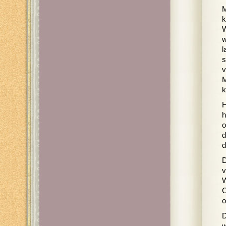
M
k
W
w
l
s
v
M
k
H
h
o
d
d
D
v
W
C
o
D