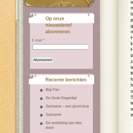
w
m
l
Op onze
p
nieuwsbrief
g
abonneren
r
H
E-mail
*
k
H
l
z
t
K
h
Recente berichten
h
Bigi Pan
o
S
De Grote Regentijd
t
Suriname – een groot dorp
w
Suriname
e
De verleiding van niks
doen