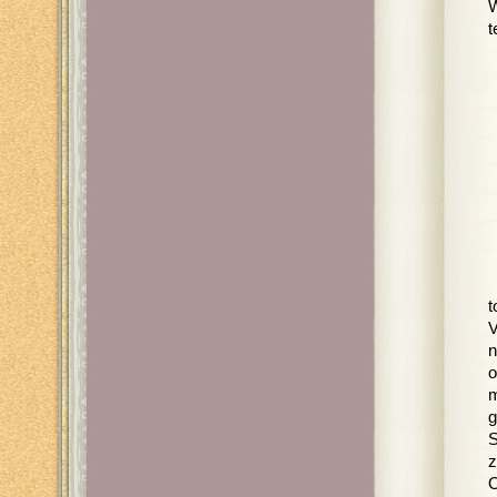
W
t
t
V
n
o
m
g
S
z
O