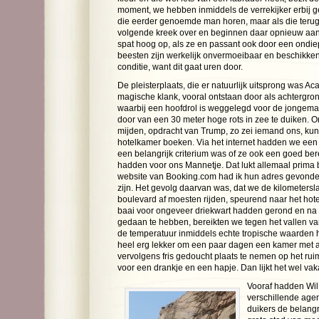
moment, we hebben inmiddels de verrekijker erbij ge
die eerder genoemde man horen, maar als die terug
volgende kreek over en beginnen daar opnieuw aan 
spat hoog op, als ze en passant ook door een ondie
beesten zijn werkelijk onvermoeibaar en beschikken
conditie, want dit gaat uren door.
De pleisterplaats, die er natuurlijk uitsprong was A
magische klank, vooral ontstaan door als achtergrond 
waarbij een hoofdrol is weggelegd voor de jongema
door van een 30 meter hoge rots in zee te duiken.
mijden, opdracht van Trump, zo zei iemand ons, kun 
hotelkamer boeken. Via het internet hadden we een 
een belangrijk criterium was of ze ook een goed be
hadden voor ons Mannetje. Dat lukt allemaal prima b
website van Booking.com had ik hun adres gevonden,
zijn. Het gevolg daarvan was, dat we de kilometersl
boulevard af moesten rijden, speurend naar het hot
baai voor ongeveer driekwart hadden gerond en na
gedaan te hebben, bereikten we tegen het vallen va
de temperatuur inmiddels echte tropische waarden 
heel erg lekker om een paar dagen een kamer met a
vervolgens fris gedoucht plaats te nemen op het ru
voor een drankje en een hapje. Dan lijkt het wel vak
Vooraf hadden Wil 
verschillende age
duikers de belang