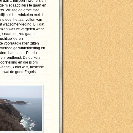
er dan 1 miljoen inwoners en
ge misdaadcijfers te gaan en
rs. Wil zag de grote stad
ijkheid tot winkelen met dit
kste doel het aanvullen van
 wat zomerkleding. Blij dat
izen was ze vergeten waar
lijk naar toe zou gaan en
luchtige kleren
 voorraadkratten zitten
 overbodige winterkleding en
atere badplaats, Puerto
ren rondloopt. De duikers
orstelling en die is om
ennelijk niet wist, bestelde
een wat de goed Engels