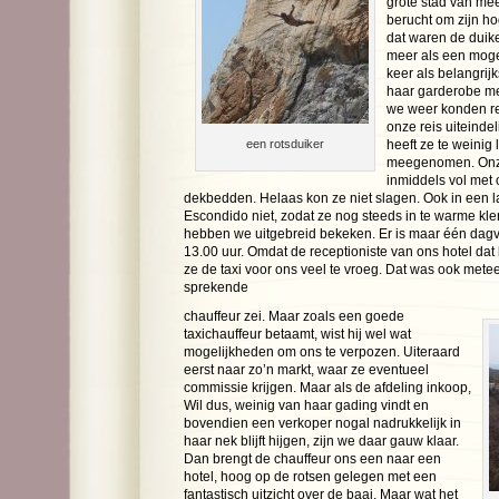
grote stad van me
berucht om zijn ho
dat waren de duike
meer als een mogel
keer als belangrij
haar garderobe met
we weer konden re
onze reis uiteinde
een rotsduiker
heeft ze te weinig 
meegenomen. Onze
inmiddels vol met
dekbedden. Helaas kon ze niet slagen. Ook in een l
Escondido niet, zodat ze nog steeds in te warme kle
hebben we uitgebreid bekeken. Er is maar één dagvo
13.00 uur. Omdat de receptioniste van ons hotel dat k
ze de taxi voor ons veel te vroeg. Dat was ook met
sprekende
chauffeur zei. Maar zoals een goede
taxichauffeur betaamt, wist hij wel wat
mogelijkheden om ons te verpozen. Uiteraard
eerst naar zo’n markt, waar ze eventueel
commissie krijgen. Maar als de afdeling inkoop,
Wil dus, weinig van haar gading vindt en
bovendien een verkoper nogal nadrukkelijk in
haar nek blijft hijgen, zijn we daar gauw klaar.
Dan brengt de chauffeur ons een naar een
hotel, hoog op de rotsen gelegen met een
fantastisch uitzicht over de baai. Maar wat het