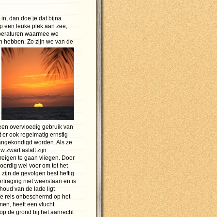
in, dan doe je dat bijna
p een leuke plek aan zee,
mperaturen waarmee we
n hebben. Zo zijn we van
de
een overvloedig gebruik van
 er ook regelmatig ernstig
 aangekondigd worden. Als ze
 zwart asfalt zijn
dreigen te gaan vliegen. Door
ordig wel voor om tot het
zijn de gevolgen best heftig.
rtraging niet weerstaan en is
houd van de lade ligt
eze reis onbeschermd op het
men, heeft een vlucht
p de grond bij het aanrecht