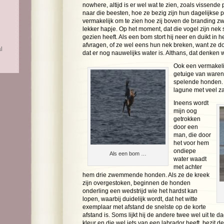
nowhere, altijd is er wel wat te zien, zoals vissende
naar die beesten, hoe ze bezig zijn hun dagelijkse p
vermakelijk om te zien hoe zij boven de branding 
lekker hapje. Op het moment, dat die vogel zijn nek str
gezien heeft. Als een bom stort hij neer en duikt in h
afvragen, of ze wel eens hun nek breken, want ze doen
l
dat er nog nauwelijks water is. Althans, dat denken w
Ook een vermakel
getuige van waren
spelende honden.
lagune met veel z
Ineens wordt
mijn oog
getrokken
door een
man, die door
het voor hem
ondiepe
Als een bom …
water waadt
met achter
hem drie zwemmende honden. Als ze de kreek
zijn overgestoken, beginnen de honden
onderling een wedstrijd wie het hardst kan
lopen, waarbij duidelijk wordt, dat het witte
exemplaar met afstand de snelste op de korte
afstand is. Soms lijkt hij de andere twee wel uit te 
kleur en die wel iets van een labrador heeft, bezit d