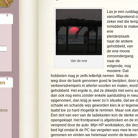
Las je een rustdag 
vanzelfsprekend o
zeker met die te
inmiddels te make
ene
pleisterplaats
naar de andere
gehobbeld, van
de ene mooie
zonsondergang
Van de ene
naar de
volgende, nog
mooiere. Dat
hobbelen mag je zelfs letterlijk nemen. Was de
weg door de bank genomen goed te berijden, door 
ten
verkeersdrempels in allerlei soorten en maten, wordt
gehobbeld. Het ergste is, dat ze dikwijls niet eens
dan ook nog eens zonder enkele aanduiding in nieuw
opgenomen, dan krijg je weer zo’n situatie, dat we 
schade en schande wijs geworden kies ik er tegenwo
 dorp
laatst toe zo hard mogelijk te remmen. Maar ook dan 
Een slot van een van de ladekasten kon de sterke ve
opengeklapt. Het frontpaneel is afgebroken en de in
verspreid door de auto. Mijn HP workstation, die d
bed ligt omdat ik de PC-tas vergeten was mee te ne
genomen en vinden we helemaal voorin de keuken o