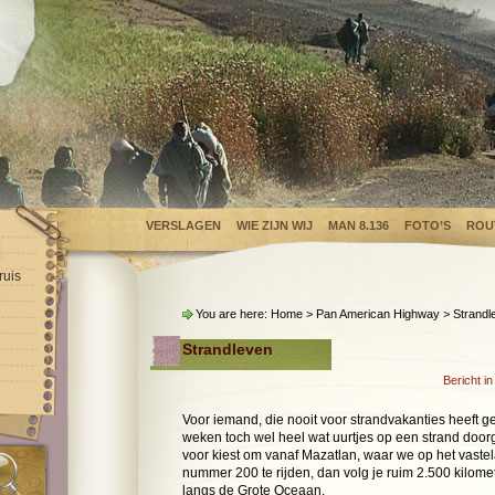
VERSLAGEN
WIE ZIJN WIJ
MAN 8.136
FOTO’S
ROU
ruis
You are here:
Home
>
Pan American Highway
> Strandl
Strandleven
Bericht i
Voor iemand, die nooit voor strandvakanties heeft g
weken toch wel heel wat uurtjes op een strand doorg
voor kiest om vanaf Mazatlan, waar we op het vast
nummer 200 te rijden, dan volg je ruim 2.500 kilometer
langs de Grote Oceaan.