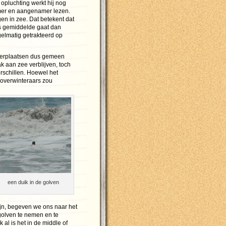
 opluchting werkt hij nog
mer en aangenamer lezen.
gen in zee. Dat betekent dat
s gemiddelde gaat dan
elmatig getrakteerd op
terplaatsen dus gemeen
k aan zee verblijven, toch
erschillen. Hoewel het
overwinteraars zou
een duik in de golven
ijn, begeven we ons naar het
 golven te nemen en te
l is het in de middle of