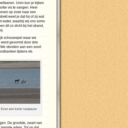
 pelikanen. Uren kun je kijken
ortie vis te vangen. Heel
zweven op zoek naar een
ekt weet je dat hij of zij wat
et water, waarbij wij ons soms
 dit zo dicht bij het strand,
ij.
ijk schouwspel waar we
 werd gevormd door drie
 We stonden aan een soort
andbanken tijdens eb.
Even een korte rustpauze
dagen. De grootste, zwart van
e langste adem. Tot op dat