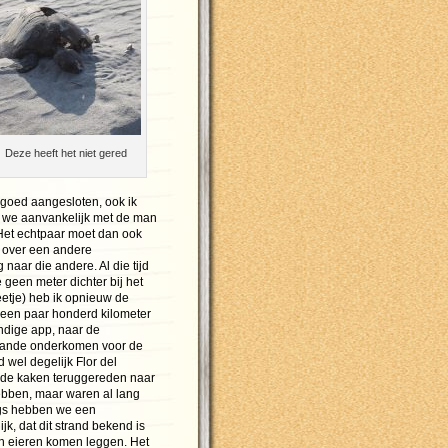
Deze heeft het niet gered
t goed aangesloten, ook ik
n we aanvankelijk met de man
Het echtpaar moet dan ook
e over een andere
naar die andere. Al die tijd
 geen meter dichter bij het
eetje) heb ik opnieuw de
 een paar honderd kilometer
handige app, naar de
plande onderkomen voor de
 wel degelijk Flor del
 de kaken teruggereden naar
hebben, maar waren al lang
ags hebben we een
k, dat dit strand bekend is
un eieren komen leggen. Het