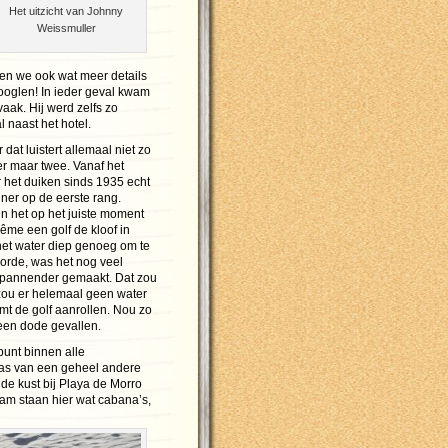
Het uitzicht van Johnny
Weissmuller
len we ook wat meer details
ooglen! In ieder geval kwam
vaak. Hij werd zelfs zo
l naast het hotel.
 dat luistert allemaal niet zo
er maar twee. Vanaf het
r het duiken sinds 1935 echt
iner op de eerste rang.
n het op het juiste moment
ême een golf de kloof in
 het water diep genoeg om te
oorde, was het nog veel
 spannender gemaakt. Dat zou
ou er helemaal geen water
omt de golf aanrollen. Nou zo
t een dode gevallen.
unt binnen alle
was van een geheel andere
de kust bij Playa de Morro
am staan hier wat cabana’s,