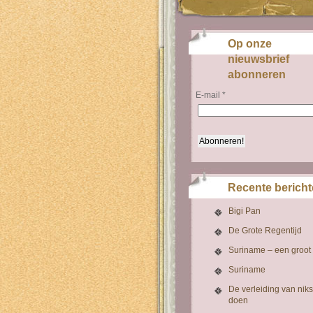
Op onze
nieuwsbrief
abonneren
E-mail
*
Recente berich
Bigi Pan
De Grote Regentijd
Suriname – een groot
Suriname
De verleiding van niks
doen