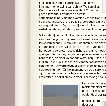
hotel echt bijzonder maakte was, dat het vol
hing met memorabilia van Johnny Weissmuller.
Quiz: wie was Johnny Weissmuller? Onder de
goede inzenders wordt een eervolle
vermelding in het volgende verslag verloot. Dan zul
openbaar maken. Uiteraard is het verboden om te g
die legendarische figuur hier tijdens zijn leven heel 
verliefd op deze plek, dat hij een huis liet bouwen pa
’s Avonds zijn er in principe drie voorstellingen, maar
nauw kennelijk, want tijdens ons bezoek waren het 
terras van het hotel/restaurant, waarvan de eigenaa
is gaan exploiteren, zit je onder het genot van een d
Behoudens de grote hoogte zit het gevaar hem ook i
springen. Dat wil zeggen, dat er op het moment supr
komt rollen, die voor voldoende water zorgt. Dan is
duiken. Toen ik als jongen hier voor het eerst van h
spannender. Of werd het door ons in onze fantasie
ook goed kunnen. Op het moment van de afsprong z
zijn, maar net voordat ze te pletter zouden vallen, k
dramatisch is het allemaal niet: er is zelfs nog nooi
Een ander hoogtep
pleisterplaatsen 
orde. Dat was aan 
Ayuta. Heel eenza
geëxploiteerd
door een