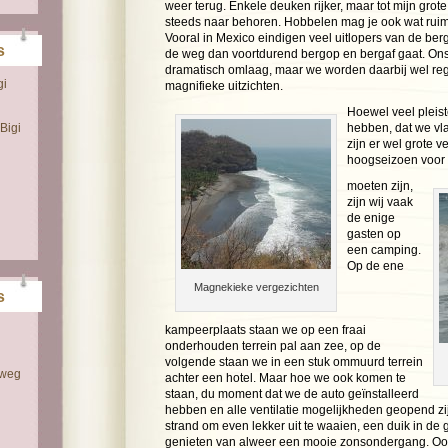
weer terug. Enkele deuken rijker, maar tot mijn grote
steeds naar behoren. Hobbelen mag je ook wat rui
Vooral in Mexico eindigen veel uitlopers van de ber
s
de weg dan voortdurend bergop en bergaf gaat. On
dramatisch omlaag, maar we worden daarbij wel reg
gi
magnifieke uitzichten.
Hoewel veel pleis
Bigi
hebben, dat we vla
zijn er wel grote v
hoogseizoen voor 
moeten zijn,
zijn wij vaak
de enige
gasten op
een camping.
Op de ene
Magnekieke vergezichten
s
kampeerplaats staan we op een fraai
onderhouden terrein pal aan zee, op de
volgende staan we in een stuk ommuurd terrein
 weg
achter een hotel. Maar hoe we ook komen te
staan, du moment dat we de auto geïnstalleerd
hebben en alle ventilatie mogelijkheden geopend z
strand om even lekker uit te waaien, een duik in de
genieten van alweer een mooie zonsondergang. Ook a