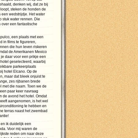
haald, denken wij, dat ze bij
loopt, steken de honden de
een wedstrijdje. Het water
p stuk water rennen. Die
 over een fantastische
capulco, een plaats met een
in films te figureren,
nnen die hun leven riskeren
 Omdat de Amerikanen Mexico
je daar voor een prikje een
hotel geselecteerd, waarbij
reikbare parkeerplaats
ij hotel Elcano. Op de
 maar dat bleek onjuist te
ange, zes rijbanen brede
el met die naam. Toen we de
 een paar keer navraag
n de avond het hotel. Omdat
heeft aangenomen, is het wel
irconditioning te hebben en
ime terras naast het zwembad
antie!
en ik duidelijk een
nda. Voor mij waren de
rijkste reden om naar deze