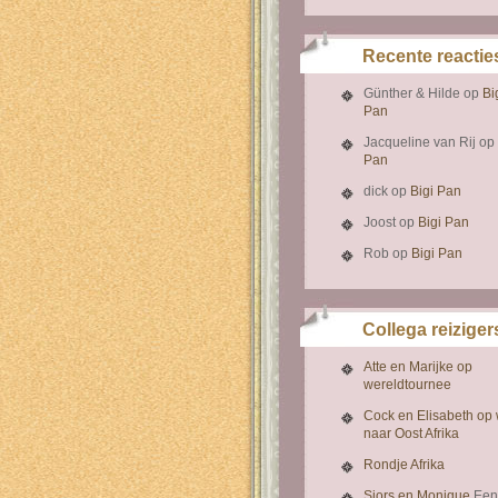
Recente reactie
Günther & Hilde
op
Bi
Pan
Jacqueline van Rij
op
Pan
dick
op
Bigi Pan
Joost
op
Bigi Pan
Rob
op
Bigi Pan
Collega reiziger
Atte en Marijke op
wereldtournee
Cock en Elisabeth op
naar Oost Afrika
Rondje Afrika
Sjors en Monique
Een