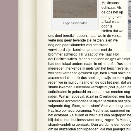
Mexicaans
echtpaar. Als
de gps het op
een gegeven
af laat weten,
Lege eierschalen
door te
stellen dat we
ons doel bereikt hebben, maar we in de verste
verte nog geen levende ziel te zien is en we
nog een paar kilometer van het strand
verwijderd zijn, komt iemand ons met de
brommer achterop. Hij vraagt of we naar Flor
del Pacífico willen. Maar niet alleen de gps was nie
had een totaal andere naam in mijn hoofd. Dus toe
meereden, herkende ik niets van het beschrevene. 
wel heel verbaasd geweest zijn, toen ik wat bazeld
accommodatie en ik dus heel eigenwijs op zoek ging 
reden we in mul duinzand en de gps liet zien, dat we
strand kwamen. Helemaal vertwijfeld (nou ja, een b
coördinaten in gebracht en ziedaar: we moeten nog
rijden. Wat is het geval: ik zat in iOverlander, een 
verkeerde accommodatie te kijken te weten het ge
volgende dag. Stom, stom, stom! Voor vandaag stond
Pacífico op het programma. Met het schaamrood op
het echtpaar. Ze zullen er wel niets van begrepen 
blij dat ze hun business weer terug zagen. ’s Midd
strandwandeling gemaakt. Dan wordt meteen duidelij
om de duizenden schildpadden, die hier jaarlijks h