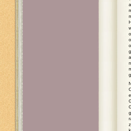
a
m
m
H
w
o
o
o
g
a
n
m
g
N
C
e
G
G
g
r
z
k