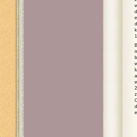
w
d
e
d
k
1
B
m
b
w
l
a
w
2
z
O
d
e