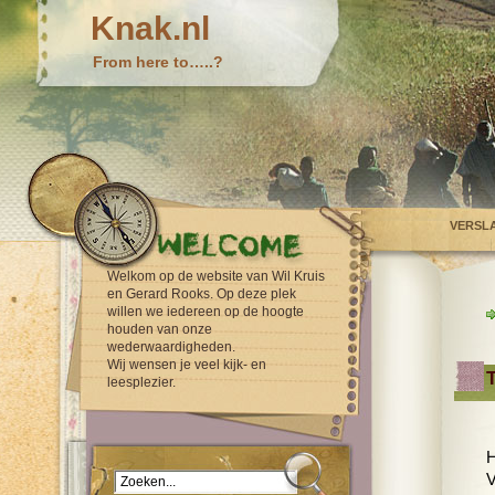
Knak.nl
From here to…..?
VERSL
Welkom op de website van Wil Kruis
en Gerard Rooks. Op deze plek
willen we iedereen op de hoogte
houden van onze
wederwaardigheden.
Wij wensen je veel kijk- en
leesplezier.
H
V