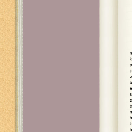
m
k
p
j
w
b
e
s
t
t
n
h
l
h