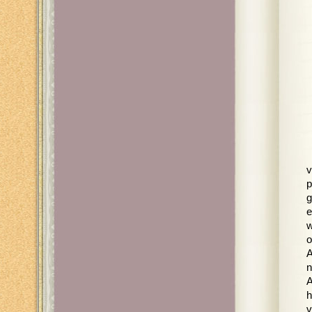
v
p
g
e
w
o
A
n
A
h
v