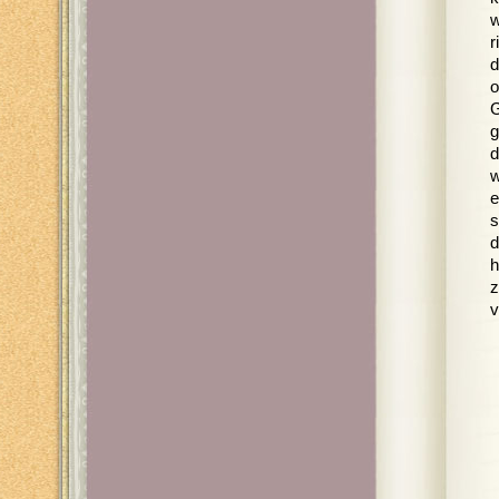
w
r
d
o
G
g
d
w
e
s
d
h
z
v