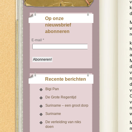
v
k
d
Op onze
M
nieuwsbrief
w
abonneren
r
E-mail
*
k
h
a
M
d
v
n
Recente berichten
d
Bigi Pan
v
G
De Grote Regentijd
v
Suriname – een groot dorp
n
w
Suriname
De verleiding van niks
M
doen
m