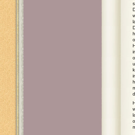
s
D
w
l
D
h
o
H
i
o
u
k
i
h
m
d
H
w
l
o
m