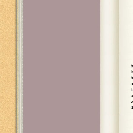
b
t
h
a
l
o
w
d