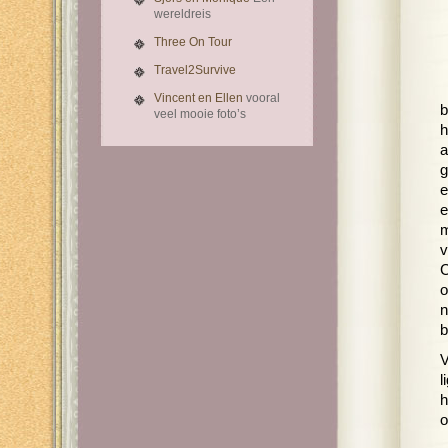
wereldreis
Three On Tour
Travel2Survive
Vincent en Ellen
vooral
b
veel mooie foto’s
h
a
g
e
e
m
v
C
o
n
b
V
l
h
o