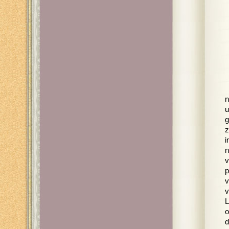
n
u
g
z
i
n
v
p
v
v
L
o
d