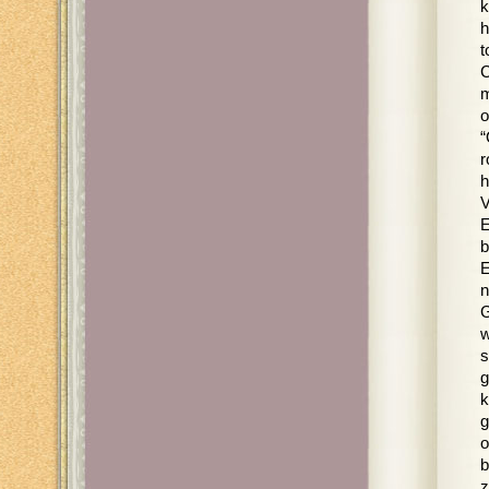
k
h
t
C
m
o
“
r
h
V
E
b
E
n
G
w
s
g
k
g
o
b
z