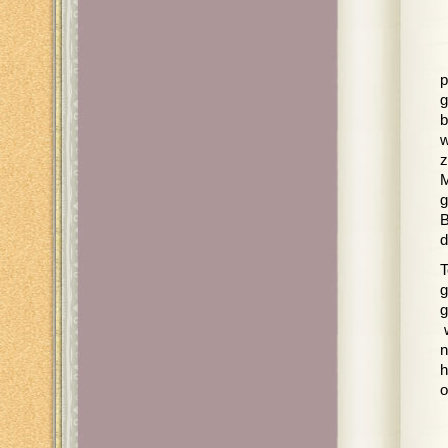
p
g
b
w
z
M
g
B
d
T
g
g
w
n
h
o