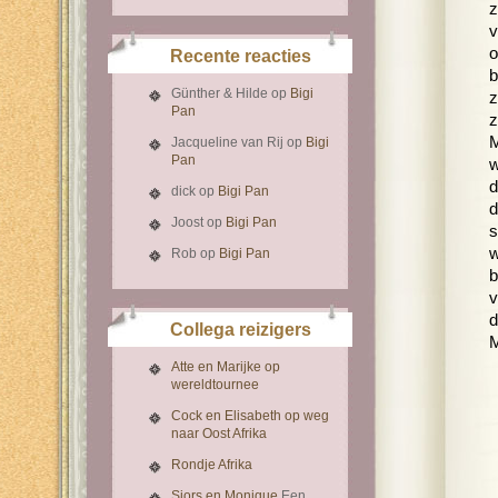
z
v
o
Recente reacties
b
Günther & Hilde
op
Bigi
z
Pan
z
M
Jacqueline van Rij
op
Bigi
Pan
w
d
dick
op
Bigi Pan
d
Joost
op
Bigi Pan
s
w
Rob
op
Bigi Pan
b
v
d
Collega reizigers
M
Atte en Marijke op
wereldtournee
Cock en Elisabeth op weg
naar Oost Afrika
Rondje Afrika
Sjors en Monique
Een