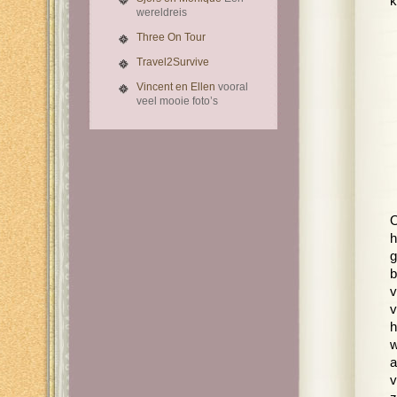
k
wereldreis
Three On Tour
Travel2Survive
Vincent en Ellen
vooral
veel mooie foto’s
O
h
g
b
v
v
h
w
a
v