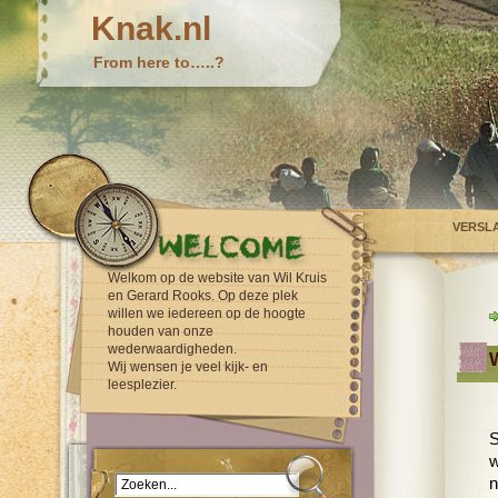
Knak.nl
From here to…..?
VERSL
Welkom op de website van Wil Kruis
en Gerard Rooks. Op deze plek
willen we iedereen op de hoogte
houden van onze
wederwaardigheden.
Wij wensen je veel kijk- en
leesplezier.
S
w
n