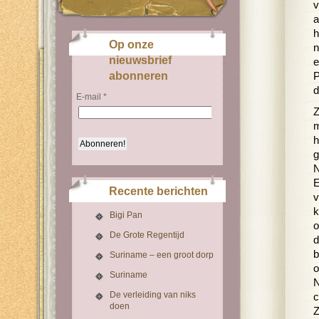
v
a
h
Op onze
n
nieuwsbrief
e
abonneren
P
d
E-mail
*
Z
m
h
g
N
E
Recente berichten
v
k
Bigi Pan
o
De Grote Regentijd
d
b
Suriname – een groot dorp
o
Suriname
N
De verleiding van niks
c
doen
Z