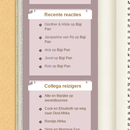
M
e
w
Recente reacties
e
Günther & Hilde
op
Bigi
h
Pan
m
Jacqueline van Rij
op
Bigi
r
Pan
w
z
dick
op
Bigi Pan
k
Joost
op
Bigi Pan
m
Rob
op
Bigi Pan
k
n
v
p
Collega reizigers
n
k
Atte en Marijke op
wereldtournee
v
d
Cock en Elisabeth op weg
a
naar Oost Afrika
a
Rondje Afrika
b
Sjors en Monique
Een