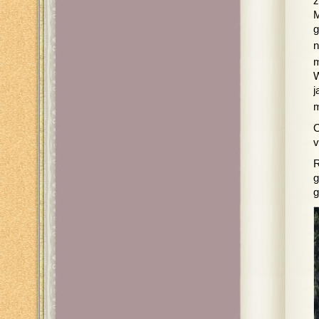
z
M
g
n
m
W
j
m
O
v
R
g
g