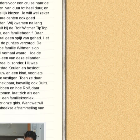
eders voor een cruise naar de
, van duur tot heel duur, en
ilijk kiezen. Je wilt wel zeker
bare centen ook goed
den. Wij kwamen na lang
t bij de Rolf Wittmer TipTop
 een familiebedrijf. Daar
l geen spijt van gehad. Het
n de puntjes verzorgd. De
e familie Wittmer is op
el verhaal waard. Hoe de
p een van deze eilanden
 heel bijzonder. Hij was
stad Keulen en besloot
uw en een kind, voor iets
te vestigen. Toen ze daar
k paar, toevallig ook Duits.
bben en hoe Rolf, daar
ekomen, laat zich als een
 een familiekroniek
r onze gids. Want wat wil
tstreekse afstammeling van