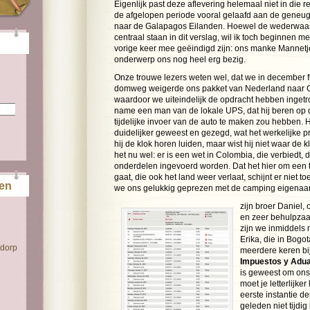
Eigenlijk past deze aflevering helemaal niet in die 
de afgelopen periode vooral gelaafd aan de geneugt
naar de Galapagos Eilanden. Hoewel de wederwaar
centraal staan in dit verslag, wil ik toch beginnen 
vorige keer mee geëindigd zijn: ons manke Mannetj
onderwerp ons nog heel erg bezig.
Onze trouwe lezers weten wel, dat we in december 
domweg weigerde ons pakket van Nederland naar C
waardoor we uiteindelijk de opdracht hebben inget
name een man van de lokale UPS, dat hij beren op d
tijdelijke invoer van de auto te maken zou hebben. 
duidelijker geweest en gezegd, wat het werkelijke 
hij de klok horen luiden, maar wist hij niet waar de 
het nu wel: er is een wet in Colombia, die verbiedt, 
onderdelen ingevoerd worden. Dat het hier om een t
gaat, die ook het land weer verlaat, schijnt er niet t
ten
we ons gelukkig geprezen met de camping eigenaa
zijn broer Daniel,
en zeer behulpzaa
zijn we inmiddels 
Erika, die in Bogo
 dorp
meerdere keren bi
Impuestos y Adua
is geweest om ons 
moet je letterlijker
eerste instantie de
geleden niet tijdig