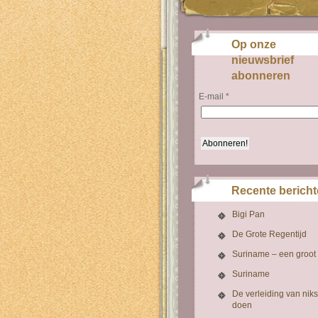
Op onze
nieuwsbrief
abonneren
E-mail
*
Recente berich
Bigi Pan
De Grote Regentijd
Suriname – een groot
Suriname
De verleiding van niks
doen