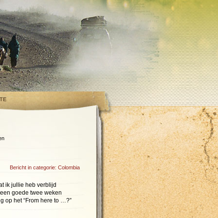
TE
en
Bericht in categorie:
Colombia
ik jullie heb verblijd
r een goede twee weken
lg op het “From here to …?”