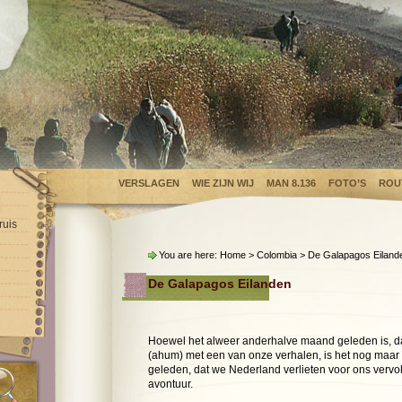
VERSLAGEN
WIE ZIJN WIJ
MAN 8.136
FOTO’S
ROU
ruis
You are here:
Home
>
Colombia
> De Galapagos Eiland
De Galapagos Eilanden
Hoewel het alweer anderhalve maand geleden is, dat 
(ahum) met een van onze verhalen, is het nog maa
geleden, dat we Nederland verlieten voor ons vervo
avontuur.