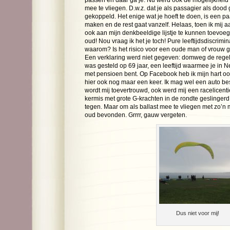
passen en daar ga je. Nu werd ook de mogelijkhei
mee te vliegen. D.w.z. dat je als passagier als dood
gekoppeld. Het enige wat je hoeft te doen, is een p
maken en de rest gaat vanzelf. Helaas, toen ik mij
ook aan mijn denkbeeldige lijstje te kunnen toevoeg
oud! Nou vraag ik het je toch! Pure leeftijdsdiscrimina
waarom? Is het risico voor een oude man of vrouw g
Een verklaring werd niet gegeven: domweg de rege
was gesteld op 69 jaar, een leeftijd waarmee je in 
met pensioen bent. Op Facebook heb ik mijn hart ook
hier ook nog maar een keer. Ik mag wel een auto bes
wordt mij toevertrouwd, ook werd mij een racelicenti
kermis met grote G-krachten in de rondte geslinger
tegen. Maar om als ballast mee te vliegen met zo’n m
oud bevonden. Grrrr, gauw vergeten.
Dus niet voor mij!