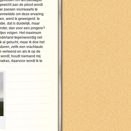
d geboden om als passagier
 gewicht aan de piloot wordt
aar passen voorwaarts te
 aanmeldde om deze ervaring
en, werd ik geweigerd: te
tie, dat is duidelijk, maar
roter, dan voor een jongere?
ltjes volgen. Het maximum
Nederland tegenwoordig net
 al gelucht, maar ik doe het
turen, zelfs een vrachtauto
e verleend en als ik op de
d wordt, houdt niemand mij
atras, daarvoor wordt ik te