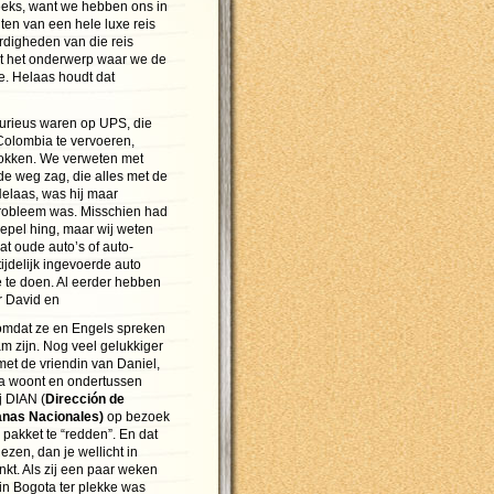
reeks, want we hebben ons in
en van een hele luxe reis
digheden van die reis
met het onderwerp waar we de
e. Helaas houdt dat
furieus waren op UPS, die
olombia te vervoeren,
rokken. We verweten met
e weg zag, die alles met de
Helaas, was hij maar
probleem was. Misschien had
klepel hing, maar wij weten
dat oude auto’s of auto-
ijdelijk ingevoerde auto
oe te doen. Al eerder hebben
r David en
 omdat ze en Engels spreken
m zijn. Nog veel gelukkiger
met de vriendin van Daniel,
ta woont en ondertussen
j DIAN (
Dirección de
nas Nacionales)
op bezoek
pakket te “redden”. En dat
 lezen, dan je wellicht in
nkt. Als zij een paar weken
 in Bogota ter plekke was