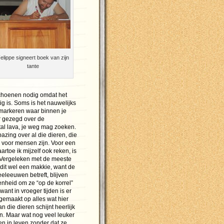
elippe signeert boek van zijn
tante
choenen nodig omdat het
ig is. Soms is het nauwelijks
 markeren waar binnen je
r gezegd over de
tal lava, je weg mag zoeken.
azing over al die dieren, die
 voor mensen zijn. Voor een
rtoe ik mijzelf ook reken, is
 Vergeleken met de meeste
s dit wel een makkie, want de
eleeuwen betreft, blijven
genheid om ze “op de korrel”
want in vroeger tijden is er
gemaakt op alles wat hier
n die dieren schijnt heerlijk
n. Maar wat nog veel leuker
 in leven zonder dat ze