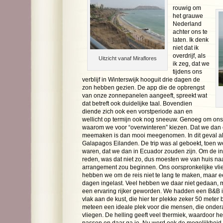
rouwig om
het grauwe
Nederland
achter ons te
laten. Ik denk
niet dat ik
overdrijf, als
Uitzicht vanaf Miraflores
ik zeg, dat we
tijdens ons
verblijf in Winterswijk hooguit drie dagen de
zon hebben gezien. De app die de opbrengst
van onze zonnepanelen aangeeft, spreekt wat
dat betreft ook duidelijke taal. Bovendien
diende zich ook een vorstperiode aan en
wellicht op termijn ook nog sneeuw. Genoeg om ons 
waarom we voor “overwinteren” kiezen. Dat we dan 
meemaken is dan mooi meegenomen. In dit geval al
Galapagos Eilanden. De trip was al geboekt, toen w
waren, dat we dan in Ecuador zouden zijn. Om de 
reden, was dat niet zo, dus moesten we van huis naa
arrangement zou beginnen. Ons oorspronkelijke vlieg
hebben we om de reis niet te lang te maken, maar ee
dagen ingelast. Veel hebben we daar niet gedaan, 
een ervaring rijker geworden. We hadden een B&B in 
vlak aan de kust, die hier ter plekke zeker 50 meter b
meteen een ideale plek voor die mensen, die onder
vliegen. De helling geeft veel thermiek, waardoor he