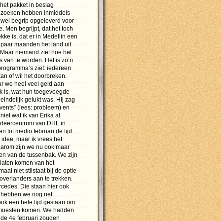
het pakket in beslag
zoeken hebben inmiddels
 wel begrip opgeleverd voor
e. Men begrijpt, dat het toch
kke is, dat er in Medellín een
 paar maanden het land uit
. Maar niemand ziet hoe het
s van te worden. Het is zo’n
programma’s ziet: iedereen
an of wil het doorbreken.
ar we heel veel geld aan
k is, wat hun toegevoegde
eindelijk gelukt was. Hij zag
vents” (lees: probleem) en
niet wat ik van Erika al
orteercentrum van DHL in
 tot medio februari de tijd
idee, maar ik vrees het
Daarom zijn we nu ook maar
en van de tussenbak. We zijn
r laten komen van het
maal niet stilstaat bij de optie
overlanders aan te trekken.
rcedes. Die staan hier ook
 hebben we nog net
ok een hele tijd gestaan om
r moesten komen. We hadden
e de 4e februari zouden