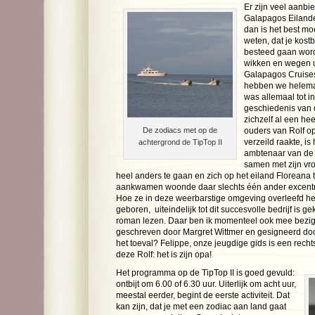
Er zijn veel aanbi
Galapagos Eilanden
dan is het best moe
weten, dat je kost
besteed gaan wor
wikken en wegen ui
Galapagos Cruises,
hebben we helemaa
was allemaal tot i
geschiedenis van d
zichzelf al een he
De zodiacs met op de
ouders van Rolf o
verzeild raakte, is
achtergrond de TipTop II
ambtenaar van de 
samen met zijn vro
heel anders te gaan en zich op het eiland Floreana 
aankwamen woonde daar slechts één ander excentrie
Hoe ze in deze weerbarstige omgeving overleefd he
geboren, uiteindelijk tot dit succesvolle bedrijf is g
roman lezen. Daar ben ik momenteel ook mee bezig:
geschreven door Margret Wittmer en gesigneerd doo
het toeval? Felippe, onze jeugdige gids is een rech
deze Rolf: het is zijn opa!
Het programma op de TipTop II is goed gevuld:
ontbijt om 6.00 of 6.30 uur. Uiterlijk om acht uur,
meestal eerder, begint de eerste activiteit. Dat
kan zijn, dat je met een zodiac aan land gaat