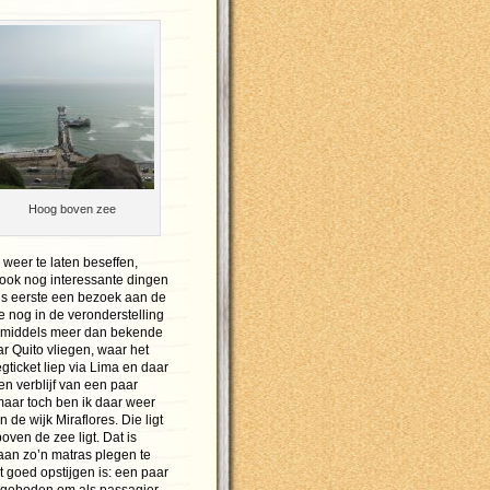
Hoog boven zee
weer te laten beseffen,
ook nog interessante dingen
s eerste een bezoek aan de
e nog in de veronderstelling
inmiddels meer dan bekende
r Quito vliegen, waar het
ticket liep via Lima en daar
n verblijf van een paar
maar toch ben ik daar weer
de wijk Miraflores. Die ligt
oven de zee ligt. Dat is
aan zo’n matras plegen te
t goed opstijgen is: een paar