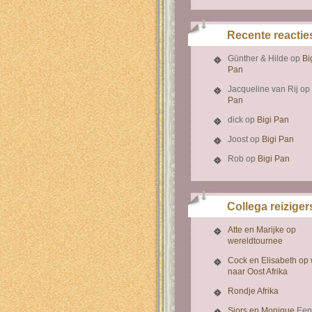
Recente reactie
Günther & Hilde
op
Bi
Pan
Jacqueline van Rij
op
Pan
dick
op
Bigi Pan
Joost
op
Bigi Pan
Rob
op
Bigi Pan
Collega reiziger
Atte en Marijke op
wereldtournee
Cock en Elisabeth op
naar Oost Afrika
Rondje Afrika
Sjors en Monique
Een