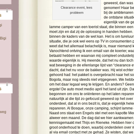
geweest, dan was 
Clearance event, lees
genomen! Haar be
bij de ambtenaren
probleem
s
de ontstane situati
eigenlijk van de ge
gi
lamme camper van een toerist staat, die binnen een
moet zijn en dat zij de oplossing in handen hebben
binnen de kaders van de wet kan. Het is om tureluur
Bigi
situatie, die je ook wel eens op TV in consumenten 
weet dat het allemaal belachelijk is, maar niemand k
Vanochtend ontving ik een email van de koerier, wa
betaald hebben en waarvan mij compleet onduidelij
waarde eigenlijk is. Hij meende, dat het nu dan toch 
wat beweging in de ellenlange lijst van “clearance e
dacht, dat het nu voor de bakker was. Hij wist echter 
gehoord had: het pakket is overgebracht naar het s
Bogota, maar nog steeds niet vrijgegeven. We hebben
om het daar legaal weg te krijgen. En anders? Geen 
s
ergste! De auto moet medio april het land uit zijn. 
begonnen om ons te oriënteren op het laten reparer
natuurlijk al die tijd zo gefocust geweest op het ove
onderdeel, dat al in ons bezit is, dat je eigenlijk hele
repareren. Al Bosque, onze camping, schijnt lamme 
 weg
Naast ons staat een Engels stel met een kapotte Me
alweer een maand. De dag dat we hier aankwamen
kennisgemaakt met Thijs en Rieneke. Hebben hier o
groot onderhoud te doen, waarbij onderdelen ove
al via email contact met ze gehad. Ze wisten, dat w