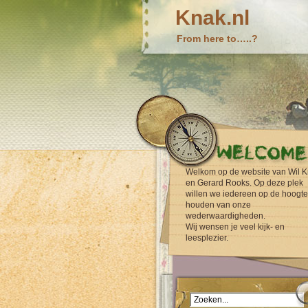
Knak.nl
From here to…..?
Welkom op de website van Wil K
en Gerard Rooks. Op deze plek
willen we iedereen op de hoogte
houden van onze
wederwaardigheden.
Wij wensen je veel kijk- en
leesplezier.