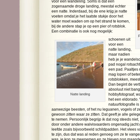
voor een wandeling. Soms is dat een
zogenaamde droge landing, meestal echter
een natte. Inderdaad, bij de ene krijg je natte
voeten omdat je het laatste stukje door het
water moet waden om op het strand te komen,
bij de andere stap je op een pier of rotsblok.
Een combinatie is ook nog mogelijk:
F
schoenen uit
voor een
natte landing,
maar nadien
heb je je wandels
pad nogal rotsacht
een pad. Paaltjes
mag lopen of bete
rotsblokken, mees
Dan begint de verb
absoluut niet bang
Natte landing
hobbyfotograaf, waa
het een eldorado.
natuurfotografie i
aanwezige beesten, of het nu leguanen, vogels of ze
gewoon zitten waar ze zitten. Dat geeft je alle gele
te nemen. Persoonlijk begrijp ik dat nog steeds niet, 
door onder andere walvisvaarders ongenadig jacht 
leefde zoals bijvoorbeeld schildpadden. Het vlees va
te zijn, dus dat was al reden genoeg om ze te vange
was, je kon ze meenemen en ze bleven nog maanden