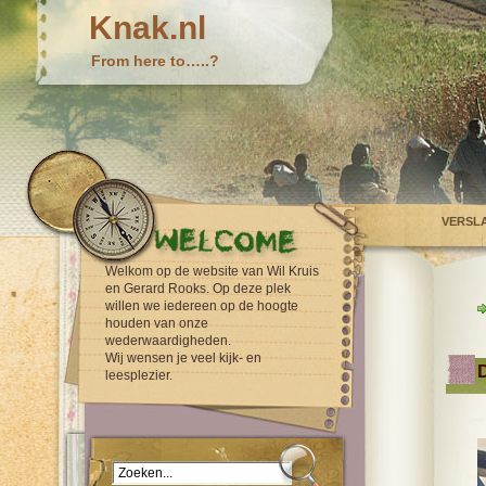
Knak.nl
From here to…..?
VERSL
Welkom op de website van Wil Kruis
en Gerard Rooks. Op deze plek
willen we iedereen op de hoogte
houden van onze
wederwaardigheden.
Wij wensen je veel kijk- en
D
leesplezier.