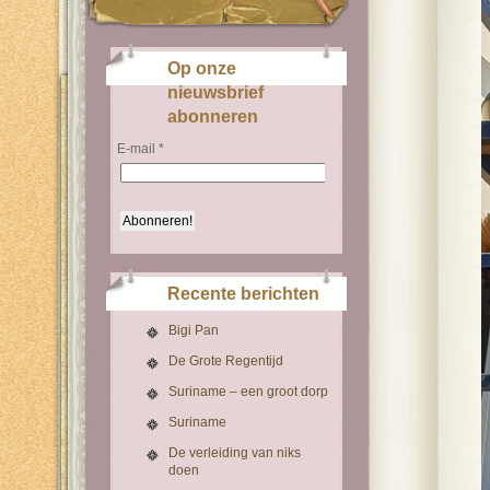
Op onze
nieuwsbrief
abonneren
E-mail
*
Recente berichten
Bigi Pan
De Grote Regentijd
Suriname – een groot dorp
Suriname
De verleiding van niks
doen