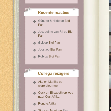
Recente reacties
Günther & Hilde
op
Bigi
Pan
Jacqueline van Rij
op
Bigi
Pan
dick
op
Bigi Pan
Joost
op
Bigi Pan
Rob
op
Bigi Pan
Collega reizigers
Atte en Marijke op
wereldtournee
Cock en Elisabeth op weg
naar Oost Afrika
Rondje Afrika
Sjors en Monique
Een