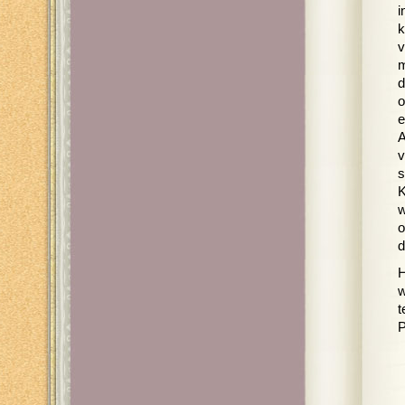
i
k
v
m
d
o
e
A
v
s
K
w
o
d
H
w
t
P