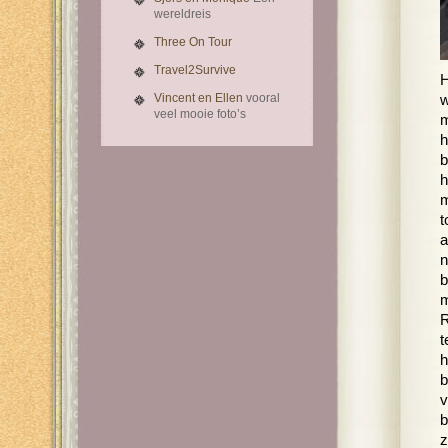
wereldreis
Three On Tour
Travel2Survive
H
Vincent en Ellen
vooral
w
veel mooie foto’s
m
h
b
h
m
t
a
n
b
m
R
t
h
b
v
b
z