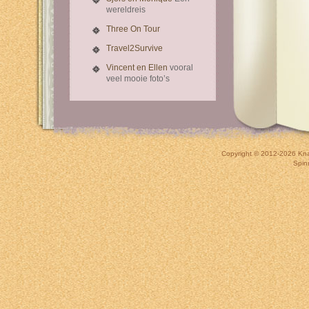
wereldreis
Three On Tour
Travel2Survive
Vincent en Ellen
vooral
veel mooie foto’s
Copyright © 2012-2026
Kna
Spin