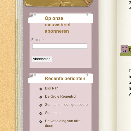
o
w
Op onze
nieuwsbrief
abonneren
E-mail
*
nov
O
01
D
h
Recente berichten
o
h
Bigi Pan
v
De Grote Regentijd
Suriname – een groot dorp
Suriname
De verleiding van niks
doen