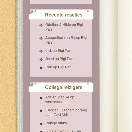
Recente reacties
Günther & Hilde
op
Bigi
Pan
Jacqueline van Rij
op
Bigi
Pan
dick
op
Bigi Pan
Joost
op
Bigi Pan
Rob
op
Bigi Pan
Collega reizigers
Atte en Marijke op
wereldtournee
Cock en Elisabeth op weg
naar Oost Afrika
Rondje Afrika
Sjors en Monique
Een