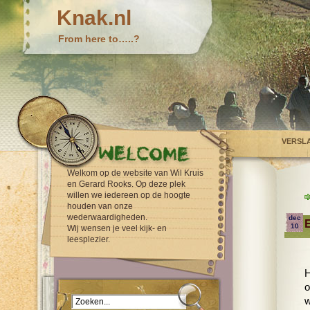
Knak.nl
From here to…..?
VERSL
Welkom op de website van Wil Kruis
en Gerard Rooks. Op deze plek
willen we iedereen op de hoogte
houden van onze
wederwaardigheden.
dec
10
Wij wensen je veel kijk- en
leesplezier.
H
o
w